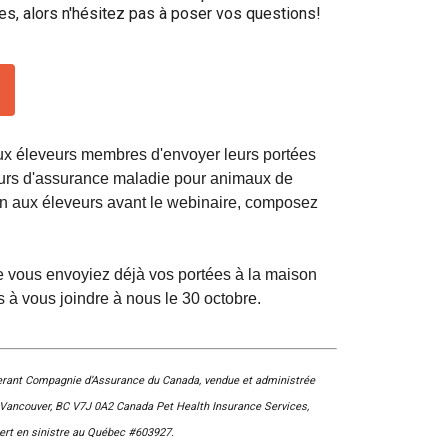
9 h à 17 h
, alors n'hésitez pas à poser vos questions!
Dodge
HNE
PetTech
Adhésion Plus – sans frais
Solutions
1-855-880-6237
ux éleveurs membres d'envoyer leurs portées
Motel
ours d'assurance maladie pour animaux de
6
Bureau des commandes
&
n aux éleveurs avant le webinaire, composez
Studio
1-800-250-8040
6
orderdesk@ckc.ca
e vous envoyiez déjà vos portées à la maison
Trupanion
 à vous joindre à nous le 30 octobre.
FAQ
Quand puis-je m'attendre à recevoir une
erant Compagnie d’Assurance du Canada, vendue et administrée
version PDF de mon certificat?
h Vancouver, BC V7J 0A2 Canada Pet Health Insurance Services,
Quand puis-je m'attendre à recevoir une
ert en sinistre au Québec #603927.