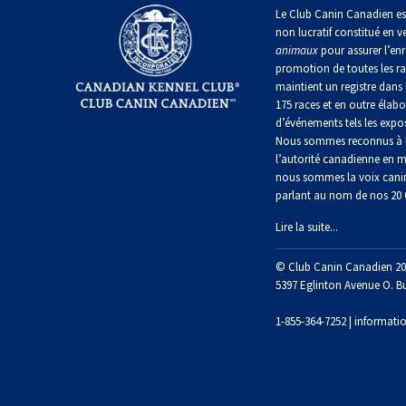
irlandais
Le Club Canin Canadien es
Berger
Mâtin
non lucratif constitué en v
Terrier
anglais
Terrier
Lévrier
napolitain
animaux
pour assurer l’enr
chasseur
de
anglais
Épagneul
de
promotion de toutes les r
Manchester
cocker
rat
maintient un registre dans 
nain
Berger
américain
Terre-
175 races et en outre élabo
polonais
Harrier
Neuve
d’événements tels les expos
de
Terrier
Nous sommes reconnus à l
plaine
Xoloitzcuintli
Épagneul
Russell
l’autorité canadienne en m
(nain)
Chien
d’eau
Chien
nous sommes la voix cani
Ibizan
américain
d’eau
parlant au nom de nos 20
Berger
portugais
Schnauzer
portugais
Terrier
(nain)
Lire la suite...
du
Lévrier
Épagneul
Yorkshire
irlandais
bleu
Rottweiler
© Club Canin Canadien 20
Puli
de
Terrier
5397 Eglinton Avenue O. B
Picardie
écossais
Norrbottenspets
Samoyède
1-855-364-7252 |
informati
Schapendoes
néerlandais
Épagneul
Terrier
breton
Elkhound
Sealyham
Schnauzer
norvégien
(géant)
Berger