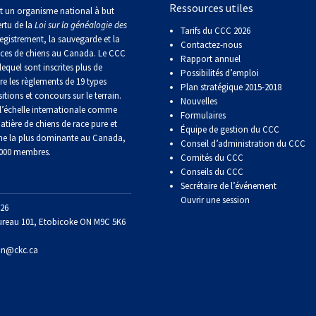
Ressources utiles
Sprinter
t un organisme national à but
ertu de la
Loi sur la généalogie des
Tarifs du CCC 2026
egistrement, la sauvegarde et la
Contactez-nous
Travail
aces de chiens au Canada. Le CCC
Rapport annuel
de
lequel sont inscrites plus de
Possibilités d’emploi
flair
re les règlements de 19 types
Plan stratégique 2015-2018
itions et concours sur le terrain.
Nouvelles
’échelle internationale comme
Formulaires
Épreuve
atière de chiens de race pure et
Équipe de gestion du CCC
de
ne la plus dominante au Canada,
Conseil d’administration du CCC
pistage
 000 membres.
Comités du CCC
Conseils du CCC
Secrétaire de l’événement
Certificat
de
Ouvrir une session
26
travail
ureau 101, Etobicoke ON M9C 5K6
on@ckc.ca
Événements
non-
CCC