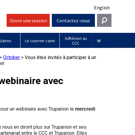
English
Ouvrir une session
Contactez-nous
Adhésion au
Entrer en contact
laires
Le courrier canin
CCC
Général
Sociétés affiliées
>
October
>
Vous êtes invités à participer à un
on!
information@ckc.ca
Connexion
Royal
416-675-5511
Adhésion au CCC
J'ai oublié mon nom d'utilisateur
Canin
 webinaire avec
J'ai oublié mon mot de passe
Sans frais 1-855-364-7252
Jeunes manieurs
BFL
5397 Eglinton Avenue W.
Canada
Bureau 101
 pour un webinaire avec Trupanion le
mercredi
Etobicoke (Ontario)
M9C 5K6
Days
Inn
 nous en diront plus sur Trupanion et ses
lundi à vendredi
rtenariat entre le CCC et Trupanion. Elles