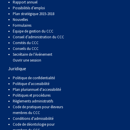
Rapport annuel
Berger anglais
Chien Ibizan
Terrier tibétain
Setter irlandais
Terrier de Norwich
Caniche (nain)
Grand bouvier suisse
Top Dogs
Possibilités d’emploi
Plan stratégique 2015-2018
Nouvelles
Berger polonais de plaine
Lévrier irlandais
Xoloitzcuintli (moyen)
Épagneul cocker américain
Terrier du révérend Russell
Carlin
Chien du Groenland
Formulaires
Équipe de gestion du CCC
Berger portugais
Norrbottenspets
Xoloïtzcuintli (standard)
Épagneul d’eau américain
Terrier chasseur de rat
Petit chien russe
Hovawart
Conseil d’administration du CCC
Comités du CCC
Conseils du CCC
Puli
Elkhound norvégien
Épagneul bleu de Picardie
Terrier Russell
Terrier à poil soyeux
Chien d’ours de Carélie
Secrétaire de l’événement
Ouvrir une session
Juridique
Schapendoes néerlandais
Lundehund norvégien
Épagneul breton
Schnauzer (nain)
Fox terrier miniature
Komondor
Politique de confidentialité
Politique d'accessibilité
Berger Shetland
Otterhound
Épagneul Clumber
Terrier écossais
Terrier de Manchester nain
Kuvasz
Plan pluriannuel d'accessibilité
Politiques et procédures
Chien d’eau espagnol
Petit basset griffon vendéen
Épagneul cocker anglais
Terrier Sealyham
Xoloitzcuintli (nain)
Leonberger
Règlements administratifs
Code de pratiques pour éleveurs
membres du CCC
Vallhund suédois
Pharaoh Hound
Épagneul springer anglais
Terrier Skye
Terrier du Yorkshire
Mastiff
Conditions d'admissibilité
Code de déontologie pour