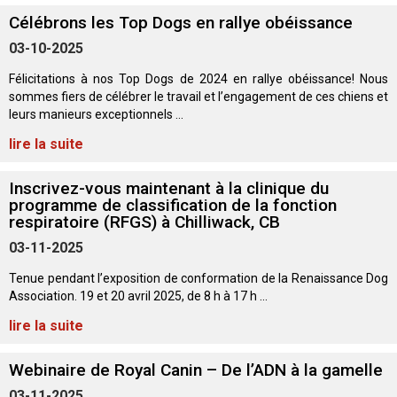
Berger anglais
Chien Ibizan
Terrier tibétain
Setter irlandais
Terrier de Norwich
Caniche (nain)
Grand bouvier suisse
Top Dogs
Célébrons les Top Dogs en rallye obéissance
03-10-2025
Berger polonais de plaine
Lévrier irlandais
Xoloitzcuintli (moyen)
Épagneul cocker américain
Terrier du révérend Russell
Carlin
Chien du Groenland
Félicitations à nos Top Dogs de 2024 en rallye obéissance! Nous
sommes fiers de célébrer le travail et l’engagement de ces chiens et
Berger portugais
Norrbottenspets
Xoloïtzcuintli (standard)
Épagneul d’eau américain
Terrier chasseur de rat
Petit chien russe
Hovawart
leurs manieurs exceptionnels ...
lire la suite
Puli
Elkhound norvégien
Épagneul bleu de Picardie
Terrier Russell
Terrier à poil soyeux
Chien d’ours de Carélie
Inscrivez-vous maintenant à la clinique du
programme de classification de la fonction
Schapendoes néerlandais
Lundehund norvégien
Épagneul breton
Schnauzer (nain)
Fox terrier miniature
Komondor
respiratoire (RFGS) à Chilliwack, CB
03-11-2025
Berger Shetland
Otterhound
Épagneul Clumber
Terrier écossais
Terrier de Manchester nain
Kuvasz
Tenue pendant l’exposition de conformation de la Renaissance Dog
Association. 19 et 20 avril 2025, de 8 h à 17 h ...
Chien d’eau espagnol
Petit basset griffon vendéen
Épagneul cocker anglais
Terrier Sealyham
Xoloitzcuintli (nain)
Leonberger
lire la suite
Vallhund suédois
Pharaoh Hound
Épagneul springer anglais
Terrier Skye
Terrier du Yorkshire
Mastiff
Webinaire de Royal Canin – De l’ADN à la gamelle
03-11-2025