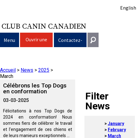
English
CLUB CANIN CANADIEN
Ouvrir une
Menu
Contactez-
session
nous
Sélection d’un chien
Entrer en contact
Accueil
>
News
>
2025
>
Éducation du chien
Puppy List
Général
March
information@ckc.ca
Célébrons les Top Dogs
Connexion
Clubs
Décision d’acheter un chien
Propriété responsable
en conformation
Filter
416-675-5511
J'ai oublié mon nom d'utilisateur
03-03-2025
News
J'ai oublié mon mot de passe
Élevage
Le choix d’une race
Programme Bon voisin canin du CCC
Éducation
Création d'un club
Sans frais 1-855-364-7252
Félicitations à nos Top Dogs de
2024 en conformation! Nous
5397 Eglinton Avenue W.
sommes fiers de célébrer le travail
January
Événements
Tous les chiens
Trouver un éleveur responsable
Je veux faire tester mon chien
Assurance vétérinaire
Ressources pour les clubs
Standards de race du CCC
Bureau 101
et l’engagement de ces chiens et
February
Etobicoke (Ontario)
de leurs manieurs exceptionnels ...
March