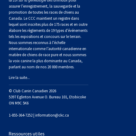
la
Loi sur la généalogie des animaux
pour
Braque de Weimar
Saint Bernard
assurer l’enregistrement, la sauvegarde et la
promotion de toutes les races de chiens au
Canada. Le CCC maintient un registre dans
Dogue du Tibet
lequel sont inscrites plus de 175 races et en outre
élabore les règlements de 19 types d’événements
tels les expositions et concours sur le terrain.
Laika de lakoutie
Nous sommes reconnus à l’échelle
internationale comme l’autorité canadienne en
matière de chiens de race pure et nous sommes
la voix canine la plus dominante au Canada,
parlant au nom de nos 20 000 membres.
Lire la suite...
© Club Canin Canadien 2026
5397 Eglinton Avenue O. Bureau 101, Etobicoke
ON M9C 5K6
1-855-364-7252 |
information@ckc.ca
Ressources utiles