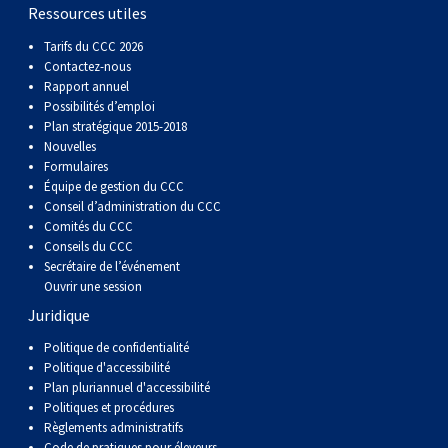
Corgi gallois (Cardigan)
Rhodesian ridgeback
Épagneul des champs
Terrier wheaten à poil doux
Mâtin napolitain
Ressources utiles
Tarifs du CCC 2026
Contactez-nous
Corgi gallois (Pembroke)
Lévrier persan
Épagneul français
Bull terrier du Staffordshire
Terre-Neuve
Rapport annuel
Possibilités d’emploi
Pumi
Shikoku
Épagneul d’eau irlandais
Terrier gallois
Chien d’eau portugais
Plan stratégique 2015-2018
Nouvelles
Formulaires
Lapphund suédois
Whippet
Épagneul Sussex
Terrier blanc du West Highland
Rottweiler
Équipe de gestion du CCC
Conseil d’administration du CCC
Comités du CCC
Chien nu du Pérou (Perro Sin Pelo Del Peru)
Épagneul springer gallois
Samoyède
Conseils du CCC
Secrétaire de l’événement
Ouvrir une session
Spinone italiano
Schnauzer (géant)
Juridique
Politique de confidentialité
Vizsla à poil lisse
Schnauzer (standard)
Politique d'accessibilité
Plan pluriannuel d'accessibilité
Vizsla à poil dur
Husky sibérien
Politiques et procédures
Règlements administratifs
Code de pratiques pour éleveurs