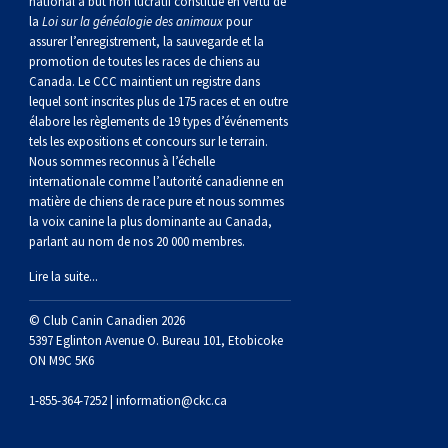
national à but non lucratif constitué en vertu de
Berger anglais
Chien Ibizan
Terrier tibétain
Setter irlandais
Terrier de Norwich
Caniche (nain)
Grand bouvier suisse
Top Dogs
la
Loi sur la généalogie des animaux
pour
assurer l’enregistrement, la sauvegarde et la
promotion de toutes les races de chiens au
Berger polonais de plaine
Lévrier irlandais
Xoloitzcuintli (moyen)
Épagneul cocker américain
Terrier du révérend Russell
Carlin
Chien du Groenland
Canada. Le CCC maintient un registre dans
lequel sont inscrites plus de 175 races et en outre
élabore les règlements de 19 types d’événements
Berger portugais
Norrbottenspets
Xoloïtzcuintli (standard)
Épagneul d’eau américain
Terrier chasseur de rat
Petit chien russe
Hovawart
tels les expositions et concours sur le terrain.
Nous sommes reconnus à l’échelle
Puli
Elkhound norvégien
Épagneul bleu de Picardie
Terrier Russell
Terrier à poil soyeux
Chien d’ours de Carélie
internationale comme l’autorité canadienne en
matière de chiens de race pure et nous sommes
la voix canine la plus dominante au Canada,
Schapendoes néerlandais
Lundehund norvégien
Épagneul breton
Schnauzer (nain)
Fox terrier miniature
Komondor
parlant au nom de nos 20 000 membres.
Lire la suite...
Berger Shetland
Otterhound
Épagneul Clumber
Terrier écossais
Terrier de Manchester nain
Kuvasz
© Club Canin Canadien 2026
5397 Eglinton Avenue O. Bureau 101, Etobicoke
Chien d’eau espagnol
Petit basset griffon vendéen
Épagneul cocker anglais
Terrier Sealyham
Xoloitzcuintli (nain)
Leonberger
ON M9C 5K6
1-855-364-7252 |
information@ckc.ca
Vallhund suédois
Pharaoh Hound
Épagneul springer anglais
Terrier Skye
Terrier du Yorkshire
Mastiff