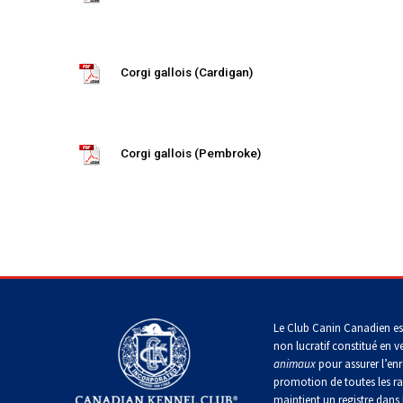
Lévrier
Épagneul
du
persan
d’eau
West
irlandais
Highland
Lapphund
suédois
Shikoku
Corgi gallois (Cardigan)
Épagneul
Sussex
Whippet
Corgi gallois (Pembroke)
Épagneul
springer
Chien
gallois
nu
du
Pérou
(Perro
Spinone
Sin
italiano
Pelo
Accueil
>
Files
>
Breed Standards
>
Standards de race
>
Del
Peru)
Vizsla
Le Club Canin Canadien es
à
non lucratif constitué en v
poil
animaux
pour assurer l’enr
lisse
promotion de toutes les r
maintient un registre dans 