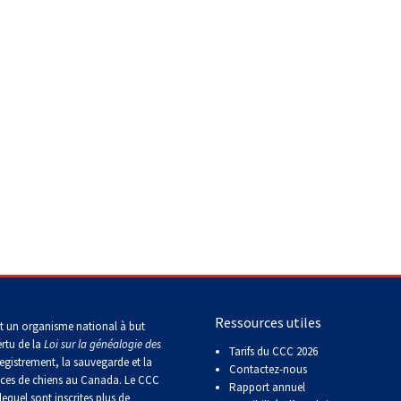
Standards de race individuels du groupe 7 - Chiens de berger
Ressources utiles
t un organisme national à but
ertu de la
Loi sur la généalogie des
Tarifs du CCC 2026
egistrement, la sauvegarde et la
Contactez-nous
aces de chiens au Canada. Le CCC
Rapport annuel
lequel sont inscrites plus de