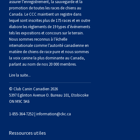
assurer l’enregistrement, la sauvegarde et la
Braque de Weimar
Saint Bernard
promotion de toutes les races de chiens au
Canada. Le CCC maintient un registre dans
lequel sont inscrites plus de 175 races et en outre
Dogue du Tibet
élabore les règlements de 19 types d’événements
tels les expositions et concours sur le terrain.
Laika de lakoutie
Nous sommes reconnus à l’échelle
internationale comme l’autorité canadienne en
matière de chiens de race pure et nous sommes
la voix canine la plus dominante au Canada,
parlant au nom de nos 20 000 membres.
Lire la suite...
© Club Canin Canadien 2026
5397 Eglinton Avenue O. Bureau 101, Etobicoke
ON M9C 5K6
1-855-364-7252 |
information@ckc.ca
Ressources utiles