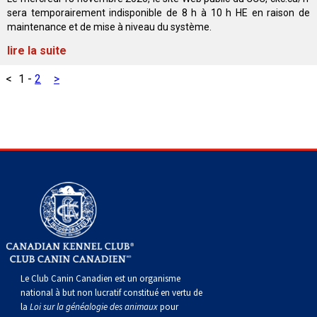
Corgi gallois (Cardigan)
Rhodesian ridgeback
Épagneul des champs
Terrier wheaten à poil doux
Mâtin napolitain
sera temporairement indisponible de 8 h à 10 h HE en raison de
maintenance et de mise à niveau du système.
Corgi gallois (Pembroke)
Lévrier persan
Épagneul français
Bull terrier du Staffordshire
Terre-Neuve
lire la suite
<
1
-
2
>
Pumi
Shikoku
Épagneul d’eau irlandais
Terrier gallois
Chien d’eau portugais
Lapphund suédois
Whippet
Épagneul Sussex
Terrier blanc du West Highland
Rottweiler
Chien nu du Pérou (Perro Sin Pelo Del Peru)
Épagneul springer gallois
Samoyède
Spinone italiano
Schnauzer (géant)
Vizsla à poil lisse
Schnauzer (standard)
Le Club Canin Canadien est un organisme
Vizsla à poil dur
Husky sibérien
national à but non lucratif constitué en vertu de
la
Loi sur la généalogie des animaux
pour