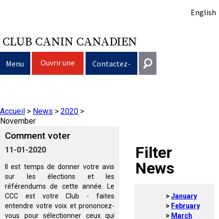
English
CLUB CANIN CANADIEN
Ouvrir une
Menu
Contactez-
session
nous
Sélection d’un chien
Entrer en contact
Accueil
>
News
>
2020
>
Éducation du chien
Puppy List
Général
November
information@ckc.ca
Comment voter
Connexion
Clubs
Décision d’acheter un chien
Propriété responsable
Filter
11-01-2020
416-675-5511
J'ai oublié mon nom d'utilisateur
News
Il est temps de donner votre avis
J'ai oublié mon mot de passe
Élevage
Le choix d’une race
Programme Bon voisin canin du CCC
Éducation
Création d'un club
Sans frais 1-855-364-7252
sur les élections et les
référendums de cette année. Le
5397 Eglinton Avenue W.
CCC est votre Club - faites
January
Événements
Tous les chiens
Trouver un éleveur responsable
Je veux faire tester mon chien
Assurance vétérinaire
Ressources pour les clubs
Standards de race du CCC
Bureau 101
entendre votre voix et prononcez-
February
Etobicoke (Ontario)
vous pour sélectionner ceux qui
March