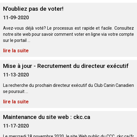
Berger anglais
Chien Ibizan
Terrier tibétain
Setter irlandais
Terrier de Norwich
Caniche (nain)
Grand bouvier suisse
Top Dogs
N'oubliez pas de voter!
11-09-2020
Berger polonais de plaine
Lévrier irlandais
Xoloitzcuintli (moyen)
Épagneul cocker américain
Terrier du révérend Russell
Carlin
Chien du Groenland
Avez-vous déjà voté? Le processus est rapide et facile. Consultez
notre site web pour savoir comment voter en ligne via votre compte
Berger portugais
Norrbottenspets
Xoloïtzcuintli (standard)
Épagneul d’eau américain
Terrier chasseur de rat
Petit chien russe
Hovawart
sur le portail ...
lire la suite
Puli
Elkhound norvégien
Épagneul bleu de Picardie
Terrier Russell
Terrier à poil soyeux
Chien d’ours de Carélie
Mise à jour - Recrutement du directeur exécutif
Schapendoes néerlandais
Lundehund norvégien
Épagneul breton
Schnauzer (nain)
Fox terrier miniature
Komondor
11-13-2020
La recherche du prochain directeur exécutif du Club Canin Canadien
Berger Shetland
Otterhound
Épagneul Clumber
Terrier écossais
Terrier de Manchester nain
Kuvasz
se poursuit ...
lire la suite
Chien d’eau espagnol
Petit basset griffon vendéen
Épagneul cocker anglais
Terrier Sealyham
Xoloitzcuintli (nain)
Leonberger
Maintenance du site web : ckc.ca
Vallhund suédois
Pharaoh Hound
Épagneul springer anglais
Terrier Skye
Terrier du Yorkshire
Mastiff
11-17-2020
Le mercredi 18 novembre 2020, le site Web public du CCC, ckc.ca/fr