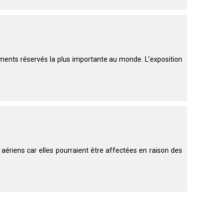
copie papier de mon certificat?
Comment puis-je payer pour mes
demandes?
More...
cements réservés la plus importante au monde. L’exposition
Besoin d’aide? Le Club est à votre
disposition.
Si vous avez perdu des
documents d'enregistrement
ou des certificats en raison de
circonstances indépendantes
s aériens car elles pourraient être affectées en raison des
de votre volonté (incendies,
inondations, etc.), veuillez nous
contacter en utilisant l'une des
méthodes ci-dessus et nous
pourrons vous aider à
remplacer vos documents
importants.