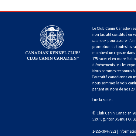
Entlebucher
Dachshund
(Baie
italien
sennenhund
Fox-
(teckel
Chesapeake)
Briard
Lhasa
terrier
standard
apso
(à
à
poil
Chin
Eurasier
poil
Retriever
dur)
Le Club Canin Canadien es
Colley
long)
(à
non lucratif constitué en v
(à
Lowchen
poil
poil
animaux
pour assurer l’enr
Bichon
Grand
frisé)
dur)
promotion de toutes les r
Terrier
maltais
danois
Dachshund
du
maintient un registre dans 
Caniche
(teckel
Glen
(moyen)
175 races et en outre élabo
standard
Retriever
of
Colley
à
d’événements tels les expos
Nain
Montagne
(à
Imaal
(à
poil
pinscher
Nous sommes reconnus à l
des
poil
poil
court)
l’autorité canadienne en m
Grand
Pyrénées
plat)
lisse)
caniche
nous sommes la voix cani
Terrier
parlant au nom de nos 20
Épagneul
irlandais
Dachshund
papillon
Grand
Retriever
Chien
(teckel
Lire la suite...
Schipperke
bouvier
(doré)
finnois
standard
suisse
de
à
Terrier
© Club Canin Canadien 20
Laponie
Pékinois
poil
Kerry
dur)
5397 Eglinton Avenue O. B
Shiba
Retriever
bleu
inu
Chien
(Labrador)
du
1-855-364-7252 |
informati
Berger
Poméranien
Groenland