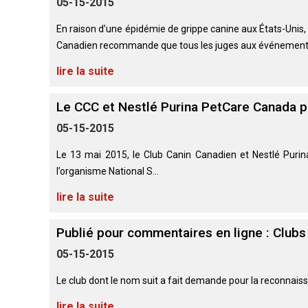
05-15-2015
(standard)
veux
australien
français
Terrier
Terrier
chiens
devenir
(Pyrénées)
américain
Biewer
courants
évaluateur
Basset
En raison d’une épidémie de grippe canine aux États-Unis, e
du
Toilettage
Hound
Bouvier
Bichon
Staffordshire
Canadien recommande que tous les juges aux événement
Berger
bernois
frisé
australien
Braque
Épagneul
Chiens
Ressources
lire la suite
d'Auvergne
Cavalier
de
Chien égaré
pour
Beagle
Terrier
King
compagnie
les
Terrier
Terrier
australien
Charles
évaluateurs
Le CCC et Nestlé Purina PetCare Canada p
Bouvier
noir
de
et
australien
Griffon
russe
Boston
Chien
les
05-15-2015
courte
d’arrêt
Chiens
de
clubs
queue
à
Terrier
Chihuahua
de
St-
poil
Bedlington
(à
sport
Le 13 mai 2015, le Club Canin Canadien et Nestlé Puri
Hubert
Boxer
Bouledogue
dur
poil
l’organisme National S...
anglais
long)
Organiser
Colley
un
barbu
Terrier
lire la suite
Terriers
Barzoï
Bullmastiff
test
Lagotto
Border
CGN
Shar-
romagnolo
Chihuahua
pei
(à
Publié pour commentaires en ligne : Clubs
Beauceron
Chiens
chinois
poil
Coonhound
Chien
Bull-
nains
05-15-2015
court)
(noir
de
Pointer
terrier
et
Canaan
Berger
feu)
Le club dont le nom suit a fait demande pour la reconnais
Chow
belge
Chiens
Chow
Chien
Braque
Bull-
de
lire la suite