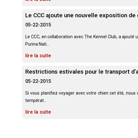
chinois
Chien
allemand
terrier
travail
à
Dachshund
esquimau
(à
miniature
crête
Berger
(teckel
canadien
Dalmatien
poil
Le CCC ajoute une nouvelle exposition de 
picard
nain
long)
à
05-22-2015
poil
Terrier
Coton
Cane
long)
Bouledogue
Cairn
de
Berger
Corso
Le CCC, en collaboration avec The Kennel Club, a ajouté u
français
Braque
Tuléar
des
allemand
Purina Nati...
Pyrénées
(à
Dachshund
Terrier
poil
Chien
lire la suite
(teckel
Pinscher
tchèque
court)
Épagneul
loup
nain
allemand
toy
Berger
Tchécoslovaque
à
anglais
Restrictions estivales pour le transport d
de
poil
Bergame
Terrier
court)
Braque
05-22-2015
Akita
Dandie
allemand
Doberman
japonais
Dinmont
(à
Griffon
pinscher
Si vous planifiez voyager avec votre chien cet été, nous v
poil
(bruxellois)
Border
Dachshund
dur)
Colley
températ...
(teckel
Spitz
Fox-
nain
Dogue
japonais
terrier
lire la suite
à
Bichon
de
(à
poil
Pudelpointer
havanais
Bouvier
Bordeaux
poil
dur)
des
lisse)
Flandres
Keeshond
Retriever
Lévrier