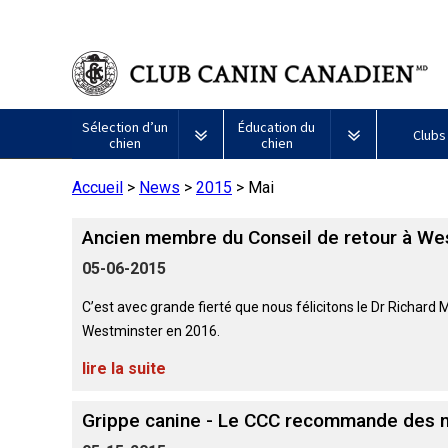
Sélection d’un
Éducation du
Clubs
chien
chien
Accueil
>
News
>
2015
>
Mai
Puppy List
Propriété responsable
Création d
Ancien membre du Conseil de retour à We
Tous
Programme
Décision d’acheter un chien
Éducation
Ressources
les
Bon
05-06-2015
chiens
voisin
Appenzeller
Lévrier
Chien
Barbet
Terrier
Affenpinscher
Akita
Je
canin
sennenhund
afghan
esquimau
airedale
veux
du
C’est avec grande fierté que nous félicitons le Dr Richard 
Le choix d’une race
Assurance vétérinaire
Informatio
américain
faire
CCC
Westminster en 2016.
Chiens
(miniature)
tester
Braque
Chien
Malamute
de
mon
Bouvier
Azawakh
français
Terrier
esquimau
d’Alaska
lire la suite
berger
chien
Trouver un éleveur
Nutrition
Quoi de ne
australien
(Gascogne)
Nu
américain
responsable
Chien
Américain
(nain)
esquimau
Grippe canine - Le CCC recommande des m
Basenji
Berger
Lévriers
américain
Je
Santé
FAQ
Kelpie
Braque
d’Anatolie
et