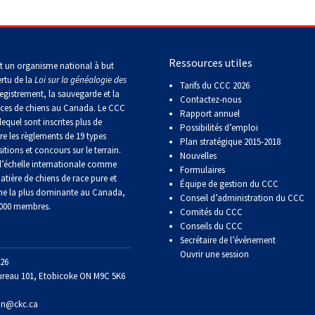
le
terrain
de
course
sur
Ressources utiles
t un organisme national à but
leurre
ertu de la
Loi sur la généalogie des
Tarifs du CCC 2026
egistrement, la sauvegarde et la
Contactez-nous
aces de chiens au Canada. Le CCC
Concours
Rapport annuel
lequel sont inscrites plus de
d'obéissance
Possibilités d’emploi
re les règlements de 19 types
Plan stratégique 2015-2018
itions et concours sur le terrain.
Nouvelles
’échelle internationale comme
Épreuve
Formulaires
de
atière de chiens de race pure et
Équipe de gestion du CCC
chasse
ne la plus dominante au Canada,
Conseil d’administration du CCC
et
 000 membres.
Comités du CCC
concours
sur
Conseils du CCC
le
Secrétaire de l’événement
terrain
Ouvrir une session
pour
26
chiens
ureau 101, Etobicoke ON M9C 5K6
d'arrêt
on@ckc.ca