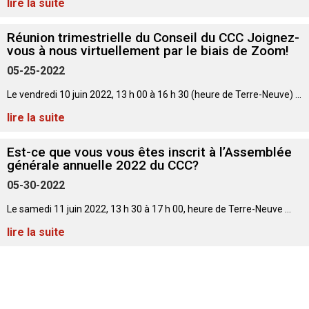
lire la suite
Corgi gallois (Cardigan)
Rhodesian ridgeback
Épagneul des champs
Terrier wheaten à poil doux
Mâtin napolitain
Réunion trimestrielle du Conseil du CCC Joignez-
Corgi gallois (Pembroke)
Lévrier persan
Épagneul français
Bull terrier du Staffordshire
Terre-Neuve
vous à nous virtuellement par le biais de Zoom!
05-25-2022
Pumi
Shikoku
Épagneul d’eau irlandais
Terrier gallois
Chien d’eau portugais
Le vendredi 10 juin 2022, 13 h 00 à 16 h 30 (heure de Terre-Neuve) ...
lire la suite
Lapphund suédois
Whippet
Épagneul Sussex
Terrier blanc du West Highland
Rottweiler
Est-ce que vous vous êtes inscrit à l’Assemblée
Chien nu du Pérou (Perro Sin Pelo Del Peru)
Épagneul springer gallois
Samoyède
générale annuelle 2022 du CCC?
05-30-2022
Spinone italiano
Schnauzer (géant)
Le samedi 11 juin 2022, 13 h 30 à 17 h 00, heure de Terre-Neuve ...
lire la suite
Vizsla à poil lisse
Schnauzer (standard)
Vizsla à poil dur
Husky sibérien