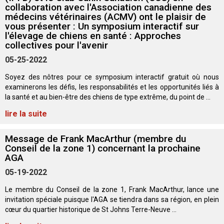
collaboration avec l'Association canadienne des
Berger anglais
Chien Ibizan
Terrier tibétain
Setter irlandais
Terrier de Norwich
Caniche (nain)
Grand bouvier suisse
Top Dogs
médecins vétérinaires (ACMV) ont le plaisir de
vous présenter : Un symposium interactif sur
Berger polonais de plaine
Lévrier irlandais
Xoloitzcuintli (moyen)
Épagneul cocker américain
Terrier du révérend Russell
Carlin
Chien du Groenland
l'élevage de chiens en santé : Approches
collectives pour l'avenir
05-25-2022
Berger portugais
Norrbottenspets
Xoloïtzcuintli (standard)
Épagneul d’eau américain
Terrier chasseur de rat
Petit chien russe
Hovawart
Soyez des nôtres pour ce symposium interactif gratuit où nous
examinerons les défis, les responsabilités et les opportunités liés à
Puli
Elkhound norvégien
Épagneul bleu de Picardie
Terrier Russell
Terrier à poil soyeux
Chien d’ours de Carélie
la santé et au bien-être des chiens de type extrême, du point de ...
lire la suite
Schapendoes néerlandais
Lundehund norvégien
Épagneul breton
Schnauzer (nain)
Fox terrier miniature
Komondor
Message de Frank MacArthur (membre du
Berger Shetland
Otterhound
Épagneul Clumber
Terrier écossais
Terrier de Manchester nain
Kuvasz
Conseil de la zone 1) concernant la prochaine
AGA
05-19-2022
Chien d’eau espagnol
Petit basset griffon vendéen
Épagneul cocker anglais
Terrier Sealyham
Xoloitzcuintli (nain)
Leonberger
Le membre du Conseil de la zone 1, Frank MacArthur, lance une
invitation spéciale puisque l'AGA se tiendra dans sa région, en plein
Vallhund suédois
Pharaoh Hound
Épagneul springer anglais
Terrier Skye
Terrier du Yorkshire
Mastiff
cœur du quartier historique de St Johns Terre-Neuve ...