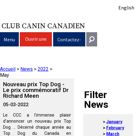
English
CLUB CANIN CANADIEN
Ouvrir une
Menu
Contactez-
session
nous
Sélection d’un chien
Entrer en contact
Accueil
>
News
>
2022
>
Éducation du chien
Puppy List
Général
May
information@ckc.ca
Nouveau prix Top Dog -
Connexion
Clubs
Décision d’acheter un chien
Propriété responsable
Le prix commémoratif Dr
Filter
Richard Meen
416-675-5511
J'ai oublié mon nom d'utilisateur
News
05-03-2022
J'ai oublié mon mot de passe
Élevage
Le choix d’une race
Programme Bon voisin canin du CCC
Éducation
Création d'un club
Sans frais 1-855-364-7252
Le CCC a l'immense plaisir
5397 Eglinton Avenue W.
d'annoncer un nouveau prix Top
January
Événements
Tous les chiens
Trouver un éleveur responsable
Je veux faire tester mon chien
Assurance vétérinaire
Ressources pour les clubs
Standards de race du CCC
Bureau 101
Dog ... Décerné chaque année au
February
Etobicoke (Ontario)
Top Dog du Canada en
March