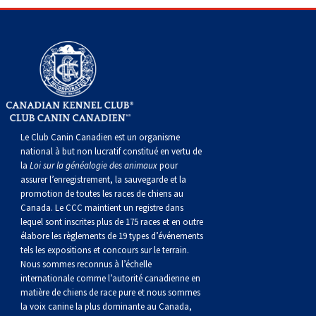
Braque de Weimar
Saint Bernard
Dogue du Tibet
Laika de lakoutie
Le Club Canin Canadien est un organisme
national à but non lucratif constitué en vertu de
la
Loi sur la généalogie des animaux
pour
assurer l’enregistrement, la sauvegarde et la
promotion de toutes les races de chiens au
Canada. Le CCC maintient un registre dans
lequel sont inscrites plus de 175 races et en outre
élabore les règlements de 19 types d’événements
tels les expositions et concours sur le terrain.
Nous sommes reconnus à l’échelle
internationale comme l’autorité canadienne en
matière de chiens de race pure et nous sommes
la voix canine la plus dominante au Canada,