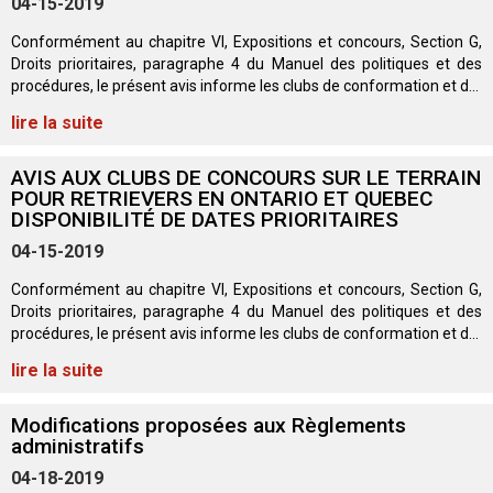
04-15-2019
Berger anglais
Chien Ibizan
Terrier tibétain
Setter irlandais
Terrier de Norwich
Caniche (nain)
Grand bouvier suisse
Top Dogs
Conformément au chapitre VI, Expositions et concours, Section G,
Droits prioritaires, paragraphe 4 du Manuel des politiques et des
Berger polonais de plaine
Lévrier irlandais
Xoloitzcuintli (moyen)
Épagneul cocker américain
Terrier du révérend Russell
Carlin
Chien du Groenland
procédures, le présent avis informe les clubs de conformation et d...
lire la suite
Berger portugais
Norrbottenspets
Xoloïtzcuintli (standard)
Épagneul d’eau américain
Terrier chasseur de rat
Petit chien russe
Hovawart
AVIS AUX CLUBS DE CONCOURS SUR LE TERRAIN
POUR RETRIEVERS EN ONTARIO ET QUEBEC
Puli
Elkhound norvégien
Épagneul bleu de Picardie
Terrier Russell
Terrier à poil soyeux
Chien d’ours de Carélie
DISPONIBILITÉ DE DATES PRIORITAIRES
04-15-2019
Schapendoes néerlandais
Lundehund norvégien
Épagneul breton
Schnauzer (nain)
Fox terrier miniature
Komondor
Conformément au chapitre VI, Expositions et concours, Section G,
Droits prioritaires, paragraphe 4 du Manuel des politiques et des
Berger Shetland
Otterhound
Épagneul Clumber
Terrier écossais
Terrier de Manchester nain
Kuvasz
procédures, le présent avis informe les clubs de conformation et d...
lire la suite
Chien d’eau espagnol
Petit basset griffon vendéen
Épagneul cocker anglais
Terrier Sealyham
Xoloitzcuintli (nain)
Leonberger
Modifications proposées aux Règlements
administratifs
Vallhund suédois
Pharaoh Hound
Épagneul springer anglais
Terrier Skye
Terrier du Yorkshire
Mastiff
04-18-2019