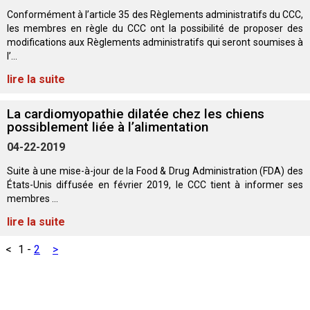
Corgi gallois (Cardigan)
Rhodesian ridgeback
Épagneul des champs
Terrier wheaten à poil doux
Mâtin napolitain
Conformément à l’article 35 des Règlements administratifs du CCC,
les membres en règle du CCC ont la possibilité de proposer des
modifications aux Règlements administratifs qui seront soumises à
Corgi gallois (Pembroke)
Lévrier persan
Épagneul français
Bull terrier du Staffordshire
Terre-Neuve
l’...
lire la suite
Pumi
Shikoku
Épagneul d’eau irlandais
Terrier gallois
Chien d’eau portugais
La cardiomyopathie dilatée chez les chiens
Lapphund suédois
Whippet
Épagneul Sussex
Terrier blanc du West Highland
Rottweiler
possiblement liée à l’alimentation
04-22-2019
Chien nu du Pérou (Perro Sin Pelo Del Peru)
Épagneul springer gallois
Samoyède
Suite à une mise-à-jour de la Food & Drug Administration (FDA) des
États-Unis diffusée en février 2019, le CCC tient à informer ses
membres ...
Spinone italiano
Schnauzer (géant)
lire la suite
Vizsla à poil lisse
Schnauzer (standard)
<
1
-
2
>
Vizsla à poil dur
Husky sibérien