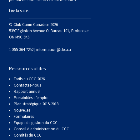
Braque de Weimar
Saint Bernard
Lire la suite...
Dogue du Tibet
© Club Canin Canadien 2026
5397 Eglinton Avenue O. Bureau 101, Etobicoke
ON M9C 5K6
Laika de lakoutie
1-855-364-7252 |
information@ckc.ca
Ressources utiles
Tarifs du CCC 2026
Contactez-nous
Rapport annuel
Possibilités d’emploi
Plan stratégique 2015-2018
Nouvelles
Formulaires
Équipe de gestion du CCC
Conseil d’administration du CCC
Comités du CCC