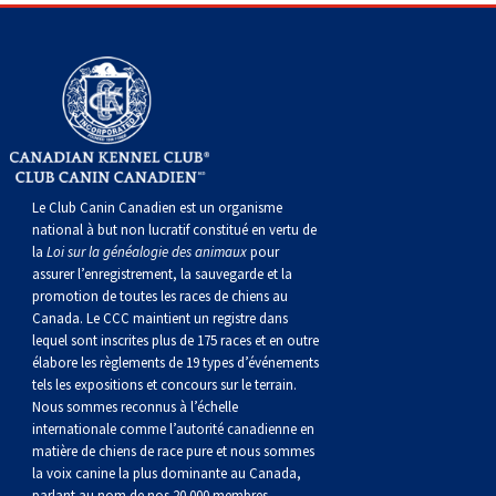
Corgi gallois (Cardigan)
Rhodesian ridgeback
Épagneul des champs
Terrier wheaten à poil doux
Mâtin napolitain
Corgi gallois (Pembroke)
Lévrier persan
Épagneul français
Bull terrier du Staffordshire
Terre-Neuve
Pumi
Shikoku
Épagneul d’eau irlandais
Terrier gallois
Chien d’eau portugais
Lapphund suédois
Whippet
Épagneul Sussex
Terrier blanc du West Highland
Rottweiler
Le Club Canin Canadien est un organisme
national à but non lucratif constitué en vertu de
la
Loi sur la généalogie des animaux
pour
Chien nu du Pérou (Perro Sin Pelo Del Peru)
Épagneul springer gallois
Samoyède
assurer l’enregistrement, la sauvegarde et la
promotion de toutes les races de chiens au
Canada. Le CCC maintient un registre dans
Spinone italiano
Schnauzer (géant)
lequel sont inscrites plus de 175 races et en outre
élabore les règlements de 19 types d’événements
Vizsla à poil lisse
Schnauzer (standard)
tels les expositions et concours sur le terrain.
Nous sommes reconnus à l’échelle
internationale comme l’autorité canadienne en
Vizsla à poil dur
Husky sibérien
matière de chiens de race pure et nous sommes
la voix canine la plus dominante au Canada,
parlant au nom de nos 20 000 membres.