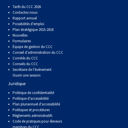
Corgi gallois (Cardigan)
Rhodesian ridgeback
Épagneul des champs
Terrier wheaten à poil doux
Mâtin napolitain
Tarifs du CCC 2026
Contactez-nous
Rapport annuel
Corgi gallois (Pembroke)
Lévrier persan
Épagneul français
Bull terrier du Staffordshire
Terre-Neuve
Possibilités d’emploi
Plan stratégique 2015-2018
Nouvelles
Pumi
Shikoku
Épagneul d’eau irlandais
Terrier gallois
Chien d’eau portugais
Formulaires
Équipe de gestion du CCC
Lapphund suédois
Whippet
Épagneul Sussex
Terrier blanc du West Highland
Rottweiler
Conseil d’administration du CCC
Comités du CCC
Conseils du CCC
Chien nu du Pérou (Perro Sin Pelo Del Peru)
Épagneul springer gallois
Samoyède
Secrétaire de l’événement
Ouvrir une session
Juridique
Spinone italiano
Schnauzer (géant)
Politique de confidentialité
Politique d'accessibilité
Vizsla à poil lisse
Schnauzer (standard)
Plan pluriannuel d'accessibilité
Politiques et procédures
Vizsla à poil dur
Husky sibérien
Règlements administratifs
Code de pratiques pour éleveurs
membres du CCC