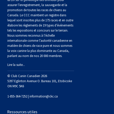
Berger anglais
Chien Ibizan
Terrier tibétain
Setter irlandais
Terrier de Norwich
Caniche (nain)
Grand bouvier suisse
Top Dogs
assurer l’enregistrement, la sauvegarde et la
promotion de toutes les races de chiens au
Canada. Le CCC maintient un registre dans
Berger polonais de plaine
Lévrier irlandais
Xoloitzcuintli (moyen)
Épagneul cocker américain
Terrier du révérend Russell
Carlin
Chien du Groenland
lequel sont inscrites plus de 175 races et en outre
élabore les règlements de 19 types d’événements
tels les expositions et concours sur le terrain.
Berger portugais
Norrbottenspets
Xoloïtzcuintli (standard)
Épagneul d’eau américain
Terrier chasseur de rat
Petit chien russe
Hovawart
Nous sommes reconnus à l’échelle
internationale comme l’autorité canadienne en
matière de chiens de race pure et nous sommes
Puli
Elkhound norvégien
Épagneul bleu de Picardie
Terrier Russell
Terrier à poil soyeux
Chien d’ours de Carélie
la voix canine la plus dominante au Canada,
parlant au nom de nos 20 000 membres.
Schapendoes néerlandais
Lundehund norvégien
Épagneul breton
Schnauzer (nain)
Fox terrier miniature
Komondor
Lire la suite...
Berger Shetland
Otterhound
Épagneul Clumber
Terrier écossais
Terrier de Manchester nain
Kuvasz
© Club Canin Canadien 2026
5397 Eglinton Avenue O. Bureau 101, Etobicoke
ON M9C 5K6
Chien d’eau espagnol
Petit basset griffon vendéen
Épagneul cocker anglais
Terrier Sealyham
Xoloitzcuintli (nain)
Leonberger
1-855-364-7252 |
information@ckc.ca
Vallhund suédois
Pharaoh Hound
Épagneul springer anglais
Terrier Skye
Terrier du Yorkshire
Mastiff
Ressources utiles