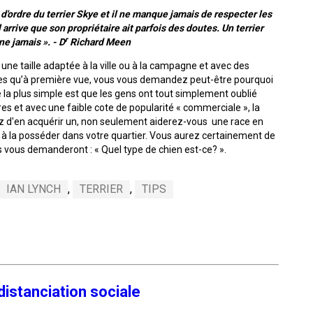
Sprinter
d'ordre du terrier Skye et il ne manque jamais de respecter les
arrive que son propriétaire ait parfois des doutes. Un terrier
r
ne jamais ». - D
Richard Meen
Travail
de
ne taille adaptée à la ville ou à la campagne et avec des
flair
iles qu’à première vue, vous vous demandez peut-être pourquoi
e la plus simple est que les gens ont tout simplement oublié
res et avec une faible cote de popularité « commerciale », la
Épreuve
ez d'en acquérir un, non seulement aiderez-vous une race en
de
l à la posséder dans votre quartier. Vous aurez certainement de
pistage
 vous demanderont : « Quel type de chien est-ce? ».
Certificat
IAN LYNCH
,
TERRIER
,
TIPS
de
travail
Événements
non-
CCC
distanciation sociale