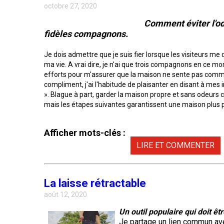
chinois
Chien
allemand
terrier
travail
octobre 27, 2020
à
Dachshund
esquimau
(à
miniature
crête
Berger
(teckel
canadien
Dalmatien
poil
Comment éviter l'od
picard
nain
long)
fidèles compagnons.
à
poil
Terrier
Coton
Cane
long)
Bouledogue
Cairn
Je dois admettre que je suis fier lorsque les visiteurs me
de
Berger
Corso
français
Braque
Tuléar
ma vie. A vrai dire, je n'ai que trois compagnons en ce m
des
allemand
efforts pour m'assurer que la maison ne sente pas comme s
Pyrénées
(à
Dachshund
Terrier
compliment, j'ai l'habitude de plaisanter en disant à mes i
poil
Chien
(teckel
Pinscher
tchèque
». Blague à part, garder la maison propre et sans odeurs
court)
Épagneul
loup
nain
allemand
toy
mais les étapes suivantes garantissent une maison plus pr
Berger
Tchécoslovaque
à
anglais
de
poil
Bergame
Terrier
court)
Braque
Afficher mots-clés :
Akita
Dandie
allemand
Doberman
japonais
Dinmont
(à
Griffon
LIRE ET COMMENTER
pinscher
poil
(bruxellois)
Border
Dachshund
dur)
Colley
(teckel
Spitz
Fox-
nain
Dogue
japonais
terrier
La laisse rétractable
à
Bichon
de
(à
poil
Pudelpointer
havanais
Bouvier
Bordeaux
août 12, 2020
poil
dur)
des
lisse)
Flandres
Keeshond
Un outil populaire qui doit êt
Je partage un lien commun avec
Retriever
Lévrier