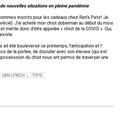
de nouvelles situations en pleine pandémie
Concours
de
rallye
 sommes inscrits pour les cadeaux chez Ren's Pets! Je
obéissance
pprécié). J'ai acheté mon chiot doberman au début du mois
r et mérite donc d’être appelée « chiot de la COVID ». Oui,
 existe.
Concours
sur
s ait été bouleversé ce printemps, l'anticipation et l'
le
os de la portée, de discuter avec son éleveur (qui est
terrain
e possession du chiot nous ont permis de traverser une
pour
retrievers
IAN LYNCH
,
TIPS
Concours
sur
le
terrain
pour
épagneuls
de
chasse