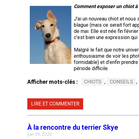
allemand
Lévrier
Terrier
Comment exposer un chiot à 
écossais
Shih
Retriever
Lakeland
tzu
Nova
Caniche
J'ai un nouveau chiot et nous
Hovawart
Scotia
Berger
(nain)
duck
blague (mais ce serait fort a
islandais
Drever
Terrier
tolling
de mai. Elle est née fin févrie
Épagneul
de
c’est bien une expression qui
tibétain
Chien
Manchester
Carlin
d’ours
Lancashire
Spitz
de
Setter
Malgré le fait que notre univer
heeler
finlandais
Carélie
anglais
enthousiasme de voir les phot
Terrier
Terrier
Petit
formidable) et d'enfin prendr
tibétain
de
chien
Norfolk
période difficile.
Berger
russe
Foxhound
Komondor
Setter
américain
américain
Gordon
miniature
Afficher mots-clés :
Xoloitzcuintli
CHIOTS
,
CONSEILS
,
(moyen)
Terrier
Terrier
Kuvasz
de
à
Foxhound
Setter
Norwich
Mudi
poil
anglais
irlandais
LIRE ET COMMENTER
soyeux
Xoloïtzcuintli
rouge
(standard)
Leonberger
et
Terrier
Buhund
Grand
blanc
du
(buhund)
Fox
basset
À la rencontre du terrier Skye
révérend
norvégien
terrier
griffon
Mastiff
Russell
miniature
juin 09, 2020
vendéen
Setter