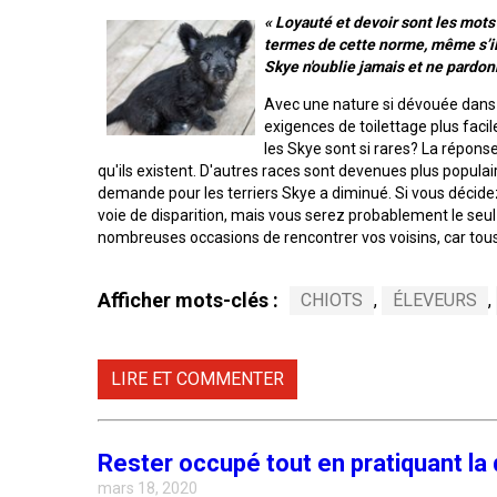
irlandais
« Loyauté et devoir sont les mots 
Berger
Mâtin
termes de cette norme, même s’il 
Terrier
anglais
Terrier
Lévrier
napolitain
chasseur
Skye n'oublie jamais et ne pardon
de
anglais
Épagneul
de
Manchester
cocker
rat
Avec une nature si dévouée dans u
nain
Berger
américain
Terre-
exigences de toilettage plus fac
polonais
Harrier
Neuve
les Skye sont si rares? La répons
de
Terrier
qu'ils existent. D'autres races sont devenues plus populai
plaine
Xoloitzcuintli
Épagneul
Russell
demande pour les terriers Skye a diminué. Si vous décid
(nain)
Chien
d’eau
Chien
voie de disparition, mais vous serez probablement le seu
Ibizan
américain
d’eau
nombreuses occasions de rencontrer vos voisins, car tous
Berger
portugais
Schnauzer
portugais
Terrier
(nain)
du
Lévrier
Épagneul
Afficher mots-clés :
CHIOTS
,
ÉLEVEURS
,
Yorkshire
irlandais
bleu
Rottweiler
Puli
de
Terrier
Picardie
écossais
LIRE ET COMMENTER
Norrbottenspets
Samoyède
Schapendoes
néerlandais
Épagneul
Terrier
breton
Elkhound
Sealyham
Schnauzer
Rester occupé tout en pratiquant la 
norvégien
(géant)
Berger
mars 18, 2020