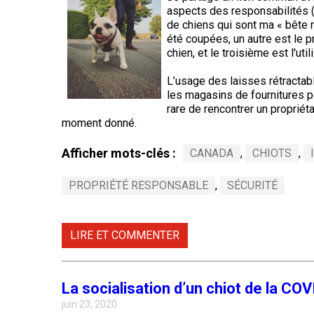
Entlebucher
Dachshund
(Baie
italien
aspects des responsabilités (
sennenhund
Fox-
(teckel
Chesapeake)
de chiens qui sont ma « bête no
Briard
Lhasa
terrier
standard
apso
été coupées, un autre est le 
(à
à
chien, et le troisième est l'uti
poil
Chin
Eurasier
poil
Retriever
dur)
Colley
long)
(à
(à
Lowchen
L’usage des laisses rétractab
poil
poil
les magasins de fournitures po
Bichon
Grand
frisé)
dur)
Terrier
maltais
rare de rencontrer un propriéta
danois
Dachshund
du
moment donné.
Caniche
(teckel
Glen
(moyen)
standard
Retriever
of
Colley
à
Nain
Afficher mots-clés :
CANADA
,
CHIOTS
,
Montagne
(à
Imaal
(à
poil
pinscher
des
poil
poil
court)
Grand
Pyrénées
plat)
lisse)
PROPRIÉTÉ RESPONSABLE
,
SÉCURITÉ
caniche
Terrier
Épagneul
irlandais
Dachshund
papillon
Grand
Retriever
Chien
(teckel
Schipperke
bouvier
LIRE ET COMMENTER
(doré)
finnois
standard
suisse
de
à
Terrier
Laponie
Pékinois
poil
Kerry
dur)
Shiba
Retriever
bleu
La socialisation d’un chiot de la COV
inu
Chien
(Labrador)
du
juin 23, 2020
Berger
Poméranien
Groenland