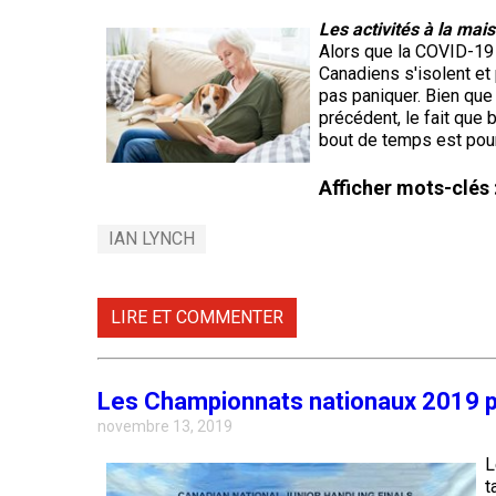
Shetland
Épagneul
Terrier
Les activités à la ma
Clumber
Lundehund
Skye
Schnauzer
Alors que la COVID-19 
norvégien
(standard)
Canadiens s'isolent et p
Chien
pas paniquer. Bien qu
d’eau
Épagneul
Terrier
espagnol
précédent, le fait que 
cocker
Otterhound
wheaten
Husky
anglais
bout de temps est pour
à
sibérien
poil
Vallhund
Afficher mots-clés 
doux
Petit
suédois
Épagneul
basset
Saint
springer
griffon
IAN LYNCH
Bernard
anglais
vendéen
Bull
Corgi
terrier
gallois
du
Dogue
(Cardigan)
Épagneul
Staffordshire
LIRE ET COMMENTER
Pharaoh
du
des
Hound
Tibet
champs
Corgi
Terrier
gallois
Les Championnats nationaux 2019 p
gallois
Rhodesian
Laika
(Pembroke)
Épagneul
novembre 13, 2019
ridgeback
de
français
lakoutie
L
Terrier
Pumi
blanc
t