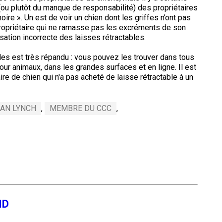
le
ou plutôt du manque de responsabilité) des propriétaires
terrain
ire ». Un est de voir un chien dont les griffes n’ont pas
de
propriétaire qui ne ramasse pas les excréments de son
course
lisation incorrecte des laisses rétractables.
sur
leurre
les est très répandu : vous pouvez les trouver dans tous
ur animaux, dans les grandes surfaces et en ligne. Il est
ire de chien qui n'a pas acheté de laisse rétractable à un
Concours
d'obéissance
IAN LYNCH
,
MEMBRE DU CCC
,
Épreuve
de
chasse
et
concours
sur
le
terrain
pour
chiens
d'arrêt
ID