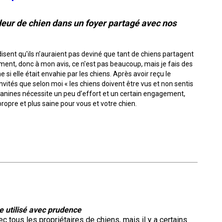
2016
Formulaires - Enregistrement
de
sur
sur
sur
troupeau
sur
sur
Jeunes manieurs
compagnie
Top
Top
Top
Top
Top
le
le
le
et
le
le
Dogs
Dogs
Dogs
Dog
Dog
terrain
terrain
terrain
eur de chien dans un foyer partagé avec nos
concours
terrain
terrain
Épreuve
sur
sur
sur
sur
sur
Top
sur
-
-
de
le
le
le
le
le
Dogs
le
2024
2023
Compagnon canin
Groupe
travail
terrain
terrain
terrain
terrain
terrain
2015
terrain
7 -
au
Les
Les
Top
 disent qu'ils n’auraient pas deviné que tant de chiens partagent
-
-
-
-
-
-
Chiens
terrier
Top
Top
Dogs
2022
2020
2021
2019
2018
oment, donc à mon avis, ce n'est pas beaucoup, mais je fais des
2025
de
Dogs
Dogs
Top
Top
Titres attribués
i elle était envahie par les chiens. Après avoir reçu le
berger
multidisciplinaires
multidisciplinaires
Dogs
Dogs
nvités que selon moi « les chiens doivent être vus et non sentis
en
en
Épreuves
 canines nécessite un peu d’effort et un certain engagement,
Top
Top
Top
Top
Top
travail
travail
de
Dogs
Dogs
Dogs
Dog
Dog
Élection et Référendums 2026
opre et plus saine pour vous et votre chien.
sur
sur
rapport
en
en
en
en
multidisciplinaire
troupeau
troupeau
d’objet
travail
travail
travail
travail
-
-
-
sur
sur
sur
sur
2018
2024
2023
troupeau
troupeau
troupeau
troupeau
-
-
-
-
Concours
2022
2020
2021
2019
de
Top
travail
Dogs
sur
multidisciplinaires
troupeau
Top
Top
Top
Top
-
Dogs
Dogs
Dogs
Dog
2023
multidisciplinaires
multidisciplinaires
multidisciplinaires
multidisciplinaire
re utilisé avec prudence
-
-
-
-
Concours
2022
2020
2021
2019
sur
 tous les propriétaires de chiens, mais il y a certains