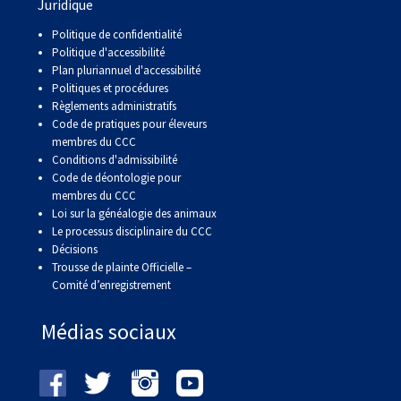
copie papier de mon certificat?
Juridique
Politique de confidentialité
Comment puis-je payer pour mes
demandes?
Politique d'accessibilité
Plan pluriannuel d'accessibilité
More...
Politiques et procédures
Règlements administratifs
Code de pratiques pour éleveurs
membres du CCC
Besoin d’aide? Le Club est à votre
Conditions d'admissibilité
disposition.
Code de déontologie pour
membres du CCC
Si vous avez perdu des
Loi sur la généalogie des animaux
documents d'enregistrement
Le processus disciplinaire du CCC
ou des certificats en raison de
Décisions
circonstances indépendantes
Trousse de plainte Officielle –
de votre volonté (incendies,
Comité d’enregistrement
inondations, etc.), veuillez nous
contacter en utilisant l'une des
Médias sociaux
méthodes ci-dessus et nous
pourrons vous aider à
remplacer vos documents
importants.