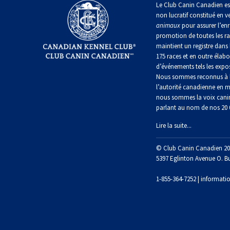
chinois
Chien
Le Club Canin Canadien es
allemand
terrier
travail
à
Dachshund
esquimau
(à
miniature
non lucratif constitué en v
crête
Berger
(teckel
canadien
Dalmatien
poil
animaux
pour assurer l’enr
picard
nain
long)
promotion de toutes les r
à
poil
Terrier
maintient un registre dans 
Coton
Cane
long)
Bouledogue
Cairn
175 races et en outre élabo
de
Berger
Corso
français
Braque
Tuléar
d’événements tels les expos
des
allemand
Nous sommes reconnus à l
Pyrénées
(à
Dachshund
Terrier
l’autorité canadienne en m
poil
Chien
(teckel
Pinscher
tchèque
nous sommes la voix cani
court)
Épagneul
loup
nain
allemand
toy
parlant au nom de nos 20
Berger
Tchécoslovaque
à
anglais
de
poil
Lire la suite...
Bergame
Terrier
court)
Braque
Akita
Dandie
allemand
Doberman
japonais
Dinmont
(à
Griffon
© Club Canin Canadien 20
pinscher
poil
(bruxellois)
Border
5397 Eglinton Avenue O. B
Dachshund
dur)
Colley
(teckel
Spitz
Fox-
nain
1-855-364-7252 |
informati
Dogue
japonais
terrier
à
Bichon
de
(à
poil
Pudelpointer
havanais
Bouvier
Bordeaux
poil
dur)
des
lisse)
Flandres
Keeshond
Retriever
Lévrier