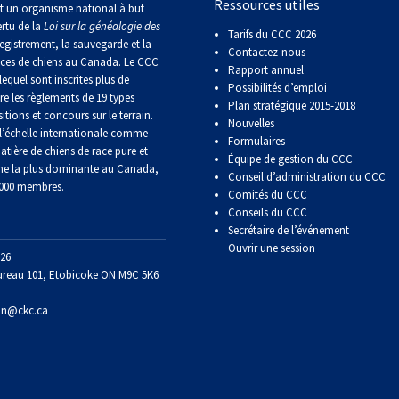
2016
Ressources utiles
Formulaires - Enregistrement
de
t un organisme national à but
sur
sur
sur
troupeau
sur
sur
Jeunes manieurs
compagnie
Top
Top
Top
Top
Top
le
le
le
et
le
le
ertu de la
Loi sur la généalogie des
Tarifs du CCC 2026
Dogs
Dogs
Dogs
Dog
Dog
terrain
terrain
terrain
concours
terrain
terrain
egistrement, la sauvegarde et la
Épreuve
Contactez-nous
sur
sur
sur
sur
sur
Top
sur
-
-
de
aces de chiens au Canada. Le CCC
le
le
le
le
le
Rapport annuel
Dogs
le
2024
2023
Compagnon canin
Groupe
travail
lequel sont inscrites plus de
terrain
terrain
terrain
terrain
terrain
2015
terrain
Possibilités d’emploi
7 -
au
Les
Les
Top
re les règlements de 19 types
-
-
-
-
-
-
Plan stratégique 2015-2018
Chiens
terrier
Top
Top
Dogs
2022
2020
2021
2019
2018
itions et concours sur le terrain.
2025
de
Nouvelles
Dogs
Dogs
Top
Top
Titres attribués
’échelle internationale comme
berger
multidisciplinaires
multidisciplinaires
Formulaires
Dogs
Dogs
atière de chiens de race pure et
en
en
Équipe de gestion du CCC
Épreuves
ne la plus dominante au Canada,
Top
Top
Top
Top
Top
travail
travail
Conseil d’administration du CCC
de
Dogs
Dogs
Dogs
Dog
Dog
Élection et Référendums 2026
sur
sur
 000 membres.
rapport
Comités du CCC
en
en
en
en
multidisciplinaire
troupeau
troupeau
d’objet
Conseils du CCC
travail
travail
travail
travail
-
-
-
Secrétaire de l’événement
sur
sur
sur
sur
2018
2024
2023
troupeau
troupeau
troupeau
troupeau
Ouvrir une session
26
-
-
-
-
Concours
ureau 101, Etobicoke ON M9C 5K6
2022
2020
2021
2019
de
Top
travail
Dogs
sur
on@ckc.ca
multidisciplinaires
troupeau
Top
Top
Top
Top
-
Dogs
Dogs
Dogs
Dog
2023
multidisciplinaires
multidisciplinaires
multidisciplinaires
multidisciplinaire
-
-
-
-
Concours
2022
2020
2021
2019
sur