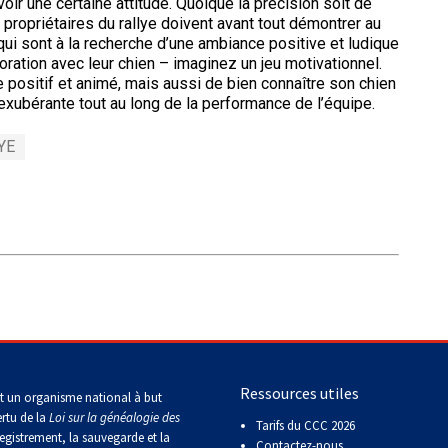
oir une certaine attitude. Quoique la précision soit de
Sprinter
propriétaires du rallye doivent avant tout démontrer au
s qui sont à la recherche d’une ambiance positive et ludique
oration avec leur chien – imaginez un jeu motivationnel.
Travail
e positif et animé, mais aussi de bien connaître son chien
de
t exubérante tout au long de la performance de l’équipe.
flair
YE
Épreuve
de
pistage
Certificat
de
travail
Événements
non-
Ressources utiles
CCC
t un organisme national à but
ertu de la
Loi sur la généalogie des
Tarifs du CCC 2026
egistrement, la sauvegarde et la
Contactez-nous