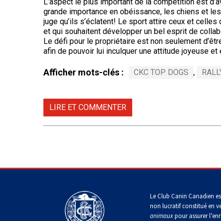
L’aspect le plus important de la compétition est d’av
irlandais
grande importance en obéissance, les chiens et les 
Berger
Mâtin
Terrier
juge qu’ils s’éclatent! Le sport attire ceux et celle
anglais
Terrier
Lévrier
napolitain
chasseur
et qui souhaitent développer un bel esprit de collab
de
anglais
Épagneul
de
Manchester
Le défi pour le propriétaire est non seulement d’êtr
cocker
rat
nain
afin de pouvoir lui inculquer une attitude joyeuse e
Berger
américain
Terre-
polonais
Harrier
Neuve
de
Afficher mots-clés :
CKC TOP DOGS
,
RALL
Terrier
plaine
Xoloitzcuintli
Épagneul
Russell
(nain)
Chien
d’eau
Chien
Ibizan
américain
d’eau
LIRE ET COMMENTER
Berger
portugais
Schnauzer
portugais
Terrier
(nain)
du
Lévrier
Épagneul
Yorkshire
irlandais
bleu
Rottweiler
Puli
de
Terrier
Picardie
écossais
Norrbottenspets
Samoyède
Schapendoes
néerlandais
Épagneul
Terrier
breton
Le Club Canin Canadien es
Elkhound
Sealyham
Schnauzer
non lucratif constitué en v
norvégien
(géant)
animaux
pour assurer l’enr
Berger