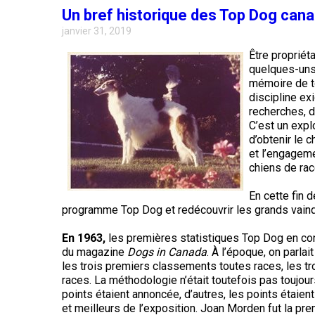
Entlebucher
Dachshund
(Baie
italien
Un bref historique des Top Dog can
sennenhund
Fox-
(teckel
Chesapeake)
Briard
Lhasa
terrier
janvier 31, 2019
standard
apso
(à
à
poil
Chin
Être propriét
Eurasier
poil
Retriever
dur)
Colley
quelques-uns 
long)
(à
(à
Lowchen
mémoire de t
poil
poil
Bichon
discipline ex
Grand
frisé)
dur)
Terrier
maltais
recherches, de
danois
Dachshund
du
Caniche
(teckel
C’est un expl
Glen
(moyen)
standard
d’obtenir le 
Retriever
of
Colley
à
Nain
et l’engagem
Montagne
(à
Imaal
(à
poil
pinscher
des
chiens de race
poil
poil
court)
Grand
Pyrénées
plat)
lisse)
caniche
En cette fin 
Terrier
Épagneul
programme Top Dog et redécouvrir les grands vain
irlandais
Dachshund
papillon
Grand
Retriever
Chien
(teckel
Schipperke
bouvier
(doré)
En 1963,
les premières statistiques Top Dog en con
finnois
standard
suisse
de
du magazine
Dogs in Canada
. À l’époque, on parlai
à
Terrier
Laponie
Pékinois
poil
les trois premiers classements toutes races, les tr
Kerry
dur)
Shiba
Retriever
bleu
races. La méthodologie n’était toutefois pas toujour
inu
Chien
(Labrador)
points étaient annoncée, d’autres, les points étaien
du
Berger
Poméranien
et meilleurs de l’exposition. Joan Morden fut la pre
Groenland