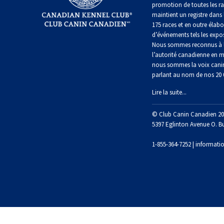
Shetland
promotion de toutes les r
Épagneul
Terrier
Clumber
maintient un registre dans 
Lundehund
Skye
Schnauzer
175 races et en outre élabo
norvégien
(standard)
d’événements tels les expos
Chien
d’eau
Épagneul
Nous sommes reconnus à l
Terrier
espagnol
cocker
l’autorité canadienne en m
Otterhound
wheaten
Husky
anglais
nous sommes la voix cani
à
sibérien
parlant au nom de nos 20
poil
Vallhund
doux
Petit
suédois
Lire la suite...
Épagneul
basset
Saint
springer
griffon
Bernard
anglais
© Club Canin Canadien 20
vendéen
Bull
Corgi
terrier
5397 Eglinton Avenue O. B
gallois
du
Dogue
(Cardigan)
Épagneul
Staffordshire
1-855-364-7252 |
informati
Pharaoh
du
des
Hound
Tibet
champs
Corgi
Terrier
gallois
gallois
Rhodesian
Laika
(Pembroke)
Épagneul
ridgeback
de
français
lakoutie
Terrier
Pumi
blanc