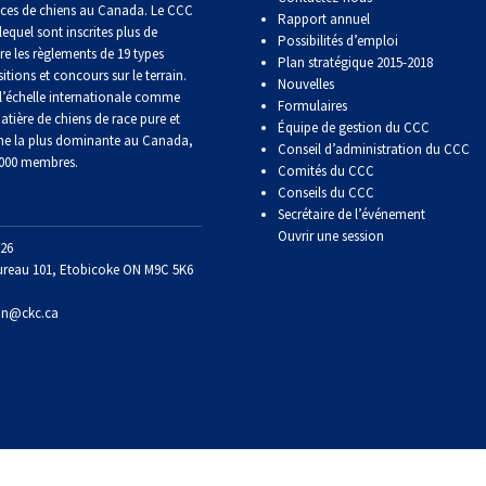
aces de chiens au Canada. Le CCC
Titres
Rapport annuel
de
lequel sont inscrites plus de
Possibilités d’emploi
versatilité
re les règlements de 19 types
Plan stratégique 2015-2018
itions et concours sur le terrain.
Nouvelles
’échelle internationale comme
Formulaires
atière de chiens de race pure et
Équipe de gestion du CCC
ne la plus dominante au Canada,
Conseil d’administration du CCC
 000 membres.
Comités du CCC
Conseils du CCC
Secrétaire de l’événement
Ouvrir une session
26
ureau 101, Etobicoke ON M9C 5K6
on@ckc.ca