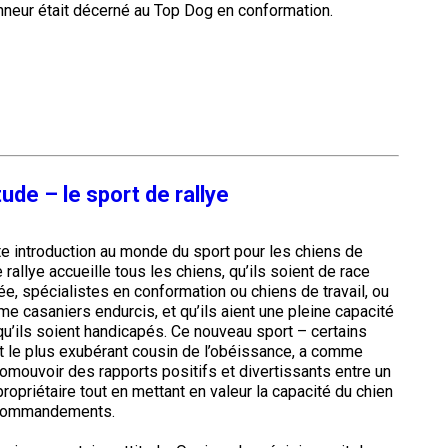
neur était décerné au Top Dog en conformation.
Concours
de
rallye
obéissance
Concours
sur
le
terrain
ude – le sport de rallye
pour
retrievers
e introduction au monde du sport pour les chiens de
 rallye accueille tous les chiens, qu’ils soient de race
Concours
ée, spécialistes en conformation ou chiens de travail, ou
sur
e casaniers endurcis, et qu’ils aient une pleine capacité
le
u’ils soient handicapés. Ce nouveau sport – certains
terrain
pour
nt le plus exubérant cousin de l’obéissance, a comme
épagneuls
romouvoir des rapports positifs et divertissants entre un
de
propriétaire tout en mettant en valeur la capacité du chien
chasse
 commandements.