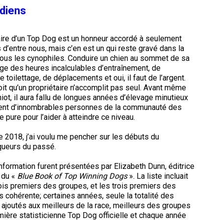
le
adiens
terrain
de
course
aire d’un Top Dog est un honneur accordé à seulement
sur
leurre
d’entre nous, mais c’en est un qui reste gravé dans la
ous les cynophiles. Conduire un chien au sommet de sa
ige des heures incalculables d’entraînement, de
 toilettage, de déplacements et oui, il faut de l’argent.
Concours
d'obéissance
oit qu’un propriétaire n’accomplit pas seul. Avant même
chiot, il aura fallu de longues années d’élevage minutieux
ent d’innombrables personnes de la communauté des
Épreuve
 pure pour l’aider à atteindre ce niveau.
de
chasse
de 2018, j’ai voulu me pencher sur les débuts du
et
queurs du passé.
concours
sur
formation furent présentées par Elizabeth Dunn, éditrice
le
terrain
t du «
Blue Book of Top Winning Dogs
». La liste incluait
pour
ois premiers des groupes, et les trois premiers des
chiens
s cohérente; certaines années, seule la totalité des
d'arrêt
t ajoutés aux meilleurs de la race, meilleurs des groupes
mière statisticienne Top Dog officielle et chaque année