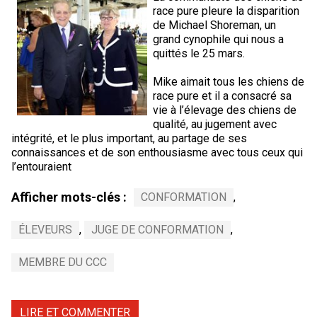
Corgi gallois (Cardigan)
Rhodesian ridgeback
Épagneul des champs
Terrier wheaten à poil doux
Mâtin napolitain
race pure pleure la disparition
de Michael Shoreman, un
grand cynophile qui nous a
Corgi gallois (Pembroke)
Lévrier persan
Épagneul français
Bull terrier du Staffordshire
Terre-Neuve
quittés le 25 mars.
Mike aimait tous les chiens de
Pumi
Shikoku
Épagneul d’eau irlandais
Terrier gallois
Chien d’eau portugais
race pure et il a consacré sa
vie à l’élevage des chiens de
qualité, au jugement avec
Lapphund suédois
Whippet
Épagneul Sussex
Terrier blanc du West Highland
Rottweiler
intégrité, et le plus important, au partage de ses
connaissances et de son enthousiasme avec tous ceux qui
l’entouraient
Chien nu du Pérou (Perro Sin Pelo Del Peru)
Épagneul springer gallois
Samoyède
Afficher mots-clés :
CONFORMATION
,
Spinone italiano
Schnauzer (géant)
ÉLEVEURS
,
JUGE DE CONFORMATION
,
Vizsla à poil lisse
Schnauzer (standard)
MEMBRE DU CCC
Vizsla à poil dur
Husky sibérien
LIRE ET COMMENTER