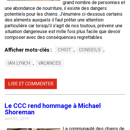
grand nombre de personnes et
Berger anglais
Chien Ibizan
Terrier tibétain
Setter irlandais
Terrier de Norwich
Caniche (nain)
Grand bouvier suisse
Top Dogs
une abondance de nourriture, il existe des dangers
potentiels pour les chiens. J’énumère ci-dessous certains
des aliments auxquels il faut prêter une attention
Berger polonais de plaine
Lévrier irlandais
Xoloitzcuintli (moyen)
Épagneul cocker américain
Terrier du révérend Russell
Carlin
Chien du Groenland
particulière car lorsqu’il s’agit de nos toutous, prévenir une
situation dangereuse est mille fois plus facile que devoir
Berger portugais
Norrbottenspets
Xoloïtzcuintli (standard)
Épagneul d’eau américain
Terrier chasseur de rat
Petit chien russe
Hovawart
composer avec des conséquences regrettables.
Afficher mots-clés :
CHIOT
,
CONSEILS
,
Puli
Elkhound norvégien
Épagneul bleu de Picardie
Terrier Russell
Terrier à poil soyeux
Chien d’ours de Carélie
IAN LYNCH
,
VACANCES
Schapendoes néerlandais
Lundehund norvégien
Épagneul breton
Schnauzer (nain)
Fox terrier miniature
Komondor
LIRE ET COMMENTER
Berger Shetland
Otterhound
Épagneul Clumber
Terrier écossais
Terrier de Manchester nain
Kuvasz
Chien d’eau espagnol
Petit basset griffon vendéen
Épagneul cocker anglais
Terrier Sealyham
Xoloitzcuintli (nain)
Leonberger
Le CCC rend hommage à Michael
Shoreman
Vallhund suédois
Pharaoh Hound
Épagneul springer anglais
Terrier Skye
Terrier du Yorkshire
Mastiff
avril 05, 2019
La communauté des chiens de