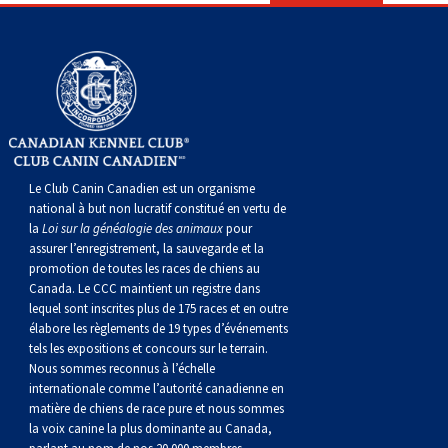
Berger anglais
Chien Ibizan
Terrier tibétain
Setter irlandais
Terrier de Norwich
Caniche (nain)
Grand bouvier suisse
Top Dogs
Berger polonais de plaine
Lévrier irlandais
Xoloitzcuintli (moyen)
Épagneul cocker américain
Terrier du révérend Russell
Carlin
Chien du Groenland
Berger portugais
Norrbottenspets
Xoloïtzcuintli (standard)
Épagneul d’eau américain
Terrier chasseur de rat
Petit chien russe
Hovawart
Puli
Elkhound norvégien
Épagneul bleu de Picardie
Terrier Russell
Terrier à poil soyeux
Chien d’ours de Carélie
Le Club Canin Canadien est un organisme
national à but non lucratif constitué en vertu de
la
Loi sur la généalogie des animaux
pour
Schapendoes néerlandais
Lundehund norvégien
Épagneul breton
Schnauzer (nain)
Fox terrier miniature
Komondor
assurer l’enregistrement, la sauvegarde et la
promotion de toutes les races de chiens au
Canada. Le CCC maintient un registre dans
Berger Shetland
Otterhound
Épagneul Clumber
Terrier écossais
Terrier de Manchester nain
Kuvasz
lequel sont inscrites plus de 175 races et en outre
élabore les règlements de 19 types d’événements
Chien d’eau espagnol
Petit basset griffon vendéen
Épagneul cocker anglais
Terrier Sealyham
Xoloitzcuintli (nain)
Leonberger
tels les expositions et concours sur le terrain.
Nous sommes reconnus à l’échelle
internationale comme l’autorité canadienne en
Vallhund suédois
Pharaoh Hound
Épagneul springer anglais
Terrier Skye
Terrier du Yorkshire
Mastiff
matière de chiens de race pure et nous sommes
la voix canine la plus dominante au Canada,