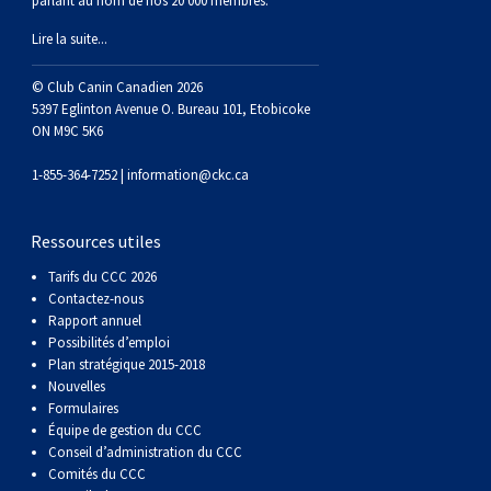
parlant au nom de nos 20 000 membres.
Corgi gallois (Cardigan)
Rhodesian ridgeback
Épagneul des champs
Terrier wheaten à poil doux
Mâtin napolitain
Lire la suite...
Corgi gallois (Pembroke)
Lévrier persan
Épagneul français
Bull terrier du Staffordshire
Terre-Neuve
© Club Canin Canadien 2026
5397 Eglinton Avenue O. Bureau 101, Etobicoke
ON M9C 5K6
Pumi
Shikoku
Épagneul d’eau irlandais
Terrier gallois
Chien d’eau portugais
1-855-364-7252 |
information@ckc.ca
Lapphund suédois
Whippet
Épagneul Sussex
Terrier blanc du West Highland
Rottweiler
Ressources utiles
Chien nu du Pérou (Perro Sin Pelo Del Peru)
Épagneul springer gallois
Samoyède
Tarifs du CCC 2026
Contactez-nous
Spinone italiano
Schnauzer (géant)
Rapport annuel
Possibilités d’emploi
Plan stratégique 2015-2018
Vizsla à poil lisse
Schnauzer (standard)
Nouvelles
Formulaires
Équipe de gestion du CCC
Vizsla à poil dur
Husky sibérien
Conseil d’administration du CCC
Comités du CCC