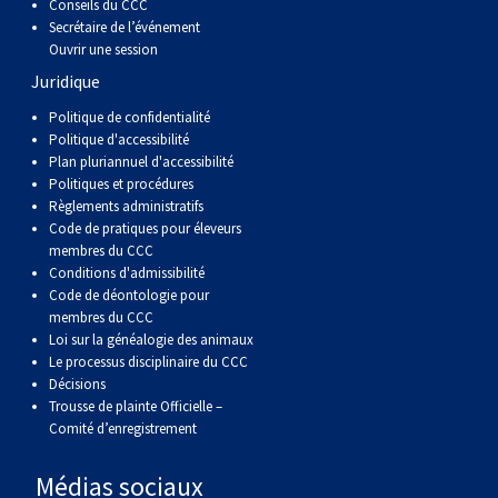
Conseils du CCC
Braque de Weimar
Saint Bernard
Secrétaire de l’événement
Ouvrir une session
Dogue du Tibet
Juridique
Politique de confidentialité
Laika de lakoutie
Politique d'accessibilité
Plan pluriannuel d'accessibilité
Politiques et procédures
Règlements administratifs
Code de pratiques pour éleveurs
membres du CCC
Conditions d'admissibilité
Code de déontologie pour
membres du CCC
Loi sur la généalogie des animaux
Le processus disciplinaire du CCC
Décisions
Trousse de plainte Officielle –
Comité d’enregistrement
Médias sociaux