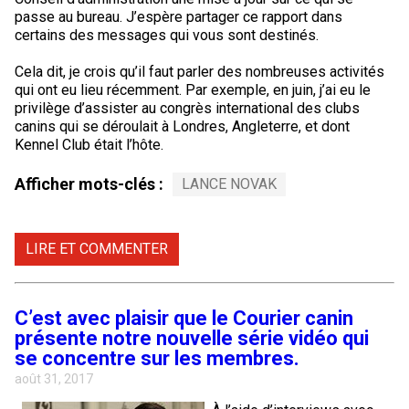
Corgi gallois (Cardigan)
Rhodesian ridgeback
Épagneul des champs
Terrier wheaten à poil doux
Mâtin napolitain
passe au bureau. J’espère partager ce rapport dans
certains des messages qui vous sont destinés.
Corgi gallois (Pembroke)
Lévrier persan
Épagneul français
Bull terrier du Staffordshire
Terre-Neuve
Cela dit, je crois qu’il faut parler des nombreuses activités
qui ont eu lieu récemment. Par exemple, en juin, j’ai eu le
privilège d’assister au congrès international des clubs
Pumi
Shikoku
Épagneul d’eau irlandais
Terrier gallois
Chien d’eau portugais
canins qui se déroulait à Londres, Angleterre, et dont
Kennel Club était l’hôte.
Lapphund suédois
Whippet
Épagneul Sussex
Terrier blanc du West Highland
Rottweiler
Afficher mots-clés :
LANCE NOVAK
Chien nu du Pérou (Perro Sin Pelo Del Peru)
Épagneul springer gallois
Samoyède
LIRE ET COMMENTER
Spinone italiano
Schnauzer (géant)
C’est avec plaisir que le Courier canin
Vizsla à poil lisse
Schnauzer (standard)
présente notre nouvelle série vidéo qui
se concentre sur les membres.
Vizsla à poil dur
Husky sibérien
août 31, 2017