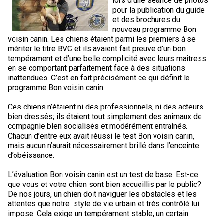
lors d’une séance de photos
M9C 5K6
Formulaires
Chiens de berger
Je veux devenir évaluateur
Nutrition
Informations sur l'éducation
Profilage d'ADN
L’Exposition du championnat national du CCC 2026
pour la publication du guide
et des brochures du
lundi à vendredi
nouveau programme Bon
Le courrier canin
Appenzeller sennenhund
Lévriers et chiens courants
Ressources pour les évaluateurs et les clubs
Santé
Quoi de neuf?
Programme intégré sur la santé des races
Aperçu des événements
9 h à 17 h
voisin canin. Les chiens étaient parmi les premiers à se
HNE
mériter le titre BVC et ils avaient fait preuve d’un bon
tempérament et d’une belle complicité avec leurs maîtress
Adhésion au CCC
Bouvier australien
Lévrier afghan
Chiens de compagnie
Organiser un test CGN
Toilettage
FAQ
Éducation des éleveurs
Ressources éducatives
Agilité
Calendrier - événements
en se comportant parfaitement face à des situations
inattendues. C’est en fait précisément ce qui définit le
Adhésion Plus – sans frais
programme Bon voisin canin.
Kelpie australien
Azawakh
Chien esquimau américain (miniature)
Chiens de sport
Chien égaré
Soutien à la communauté des éleveurs
CONDITIONS D’ADMISSIBILITÉ
Concours sur le terrain pour beagles
CanuckDogs.com
Sociétés affiliées
1-855-880-6237
Ces chiens n’étaient ni des professionnels, ni des acteurs
Berger australien
Basenji
Chien esquimau américain (standard)
Barbet
Terriers
Stratégies en matière de santé des races
Groupe 1 - Chiens de sport
Programme de soutien aux éleveurs de Trupanion
Programme Bon voisin canin du CCC
Procédure pour enregistrer un chien au CCC
Royal Canin
Adhésion au CCC
bien dressés; ils étaient tout simplement des animaux de
Bureau des commandes
compagnie bien socialisés et modérément entrainés.
Chacun d’entre eux avait réussi le test Bon voisin canin,
1-800-250-8040
Bouvier australien courte queue
Basset Hound
Bichon frisé
Braque français (Gascogne)
Terrier airedale
Chiens nains
Programme d'ADN
Groupe 2 - Lévriers et chiens courants
Inscription à la Puppy List
Programme de poursuite sur leurre
Procédure pour un numéro d’inscription à l’événement
Répertoire des juges
BFL Canada
Jeunes manieurs
mais aucun n’aurait nécessairement brillé dans l’enceinte
d’obéissance.
orderdesk@ckc.ca
Colley barbu
Beagle
Terrier de Boston
Braque français (Pyrénées)
Terrier Nu Américain
Affenpinscher
Chiens de travail
Programme de certification des éleveurs du CCC
Groupe 3 - Chiens-de-travail
L'importation des chiens
Expositions de conformation
Top Dogs
Days Inn
L’évaluation Bon voisin canin est un test de base. Est-ce
que vous et votre chien sont bien accueillis par le public?
De nos jours, un chien doit naviguer les obstacles et les
Beauceron
Chien de St-Hubert
Bouledogue anglais
Braque d'Auvergne
Terrier américain du Staffordshire
Chien esquimau américain (nain)
Akita
Groupe 4 - Terriers
Bureau des commandes
Épreuve de chien de trait
Top Dogs 2025
Assemblée générale annuelle du CCC
Dodge
FAQ
attentes que notre style de vie urbain et très contrôlé lui
impose. Cela exige un tempérament stable, un certain
Quand puis-je m'attendre à recevoir une version PDF de mon