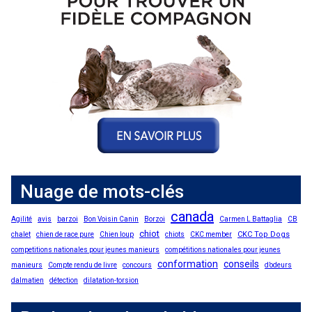
Nuage de mots-clés
canada
Agilité
avis
barzoi
Bon Voisin Canin
Borzoi
Carmen L Battaglia
CB
chiot
CKC Top Dogs
chalet
chien de race pure
Chien loup
chiots
CKC member
competitions nationales pour jeunes manieurs
compétitions nationales pour jeunes
conformation
conseils
manieurs
Compte rendu de livre
concours
d’odeurs
dalmatien
détection
dilatation-torsion