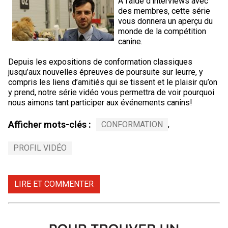
À l’aide d’interviews avec
Braque de Weimar
Saint Bernard
des membres, cette série
vous donnera un aperçu du
monde de la compétition
Dogue du Tibet
canine.
Depuis les expositions de conformation classiques
Laika de lakoutie
jusqu’aux nouvelles épreuves de poursuite sur leurre, y
compris les liens d’amitiés qui se tissent et le plaisir qu’on
y prend, notre série vidéo vous permettra de voir pourquoi
nous aimons tant participer aux événements canins!
Afficher mots-clés :
CONFORMATION
,
PROFIL VIDÉO
LIRE ET COMMENTER