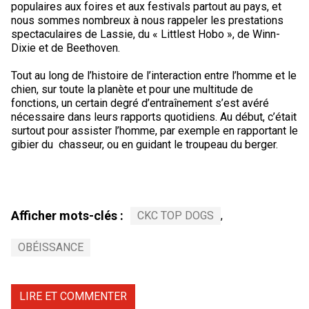
populaires aux foires et aux festivals partout au pays, et
Berger anglais
Chien Ibizan
Terrier tibétain
Setter irlandais
Terrier de Norwich
Caniche (nain)
Grand bouvier suisse
Top Dogs
nous sommes nombreux à nous rappeler les prestations
spectaculaires de Lassie, du « Littlest Hobo », de Winn-
Berger polonais de plaine
Lévrier irlandais
Xoloitzcuintli (moyen)
Épagneul cocker américain
Terrier du révérend Russell
Carlin
Chien du Groenland
Dixie et de Beethoven.
Tout au long de l’histoire de l’interaction entre l’homme et le
Berger portugais
Norrbottenspets
Xoloïtzcuintli (standard)
Épagneul d’eau américain
Terrier chasseur de rat
Petit chien russe
Hovawart
chien, sur toute la planète et pour une multitude de
fonctions, un certain degré d’entraînement s’est avéré
nécessaire dans leurs rapports quotidiens. Au début, c’était
Puli
Elkhound norvégien
Épagneul bleu de Picardie
Terrier Russell
Terrier à poil soyeux
Chien d’ours de Carélie
surtout pour assister l’homme, par exemple en rapportant le
gibier du chasseur, ou en guidant le troupeau du berger.
Schapendoes néerlandais
Lundehund norvégien
Épagneul breton
Schnauzer (nain)
Fox terrier miniature
Komondor
Berger Shetland
Otterhound
Épagneul Clumber
Terrier écossais
Terrier de Manchester nain
Kuvasz
Afficher mots-clés :
CKC TOP DOGS
,
Chien d’eau espagnol
Petit basset griffon vendéen
Épagneul cocker anglais
Terrier Sealyham
Xoloitzcuintli (nain)
Leonberger
OBÉISSANCE
Vallhund suédois
Pharaoh Hound
Épagneul springer anglais
Terrier Skye
Terrier du Yorkshire
Mastiff
LIRE ET COMMENTER