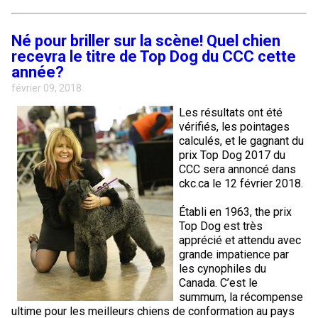
Corgi gallois (Cardigan)
Rhodesian ridgeback
Épagneul des champs
Terrier wheaten à poil doux
Mâtin napolitain
Né pour briller sur la scène! Quel chien
Corgi gallois (Pembroke)
Lévrier persan
Épagneul français
Bull terrier du Staffordshire
Terre-Neuve
recevra le titre de Top Dog du CCC cette
année?
Pumi
Shikoku
Épagneul d’eau irlandais
Terrier gallois
Chien d’eau portugais
février 09, 2018
Les résultats ont été
vérifiés, les pointages
Lapphund suédois
Whippet
Épagneul Sussex
Terrier blanc du West Highland
Rottweiler
calculés, et le gagnant du
prix Top Dog 2017 du
Chien nu du Pérou (Perro Sin Pelo Del Peru)
Épagneul springer gallois
Samoyède
CCC sera annoncé dans
ckc.ca le 12 février 2018.
Spinone italiano
Schnauzer (géant)
Établi en 1963, the prix
Top Dog est très
apprécié et attendu avec
Vizsla à poil lisse
Schnauzer (standard)
grande impatience par
les cynophiles du
Canada. C’est le
Vizsla à poil dur
Husky sibérien
summum, la récompense
ultime pour les meilleurs chiens de conformation au pays