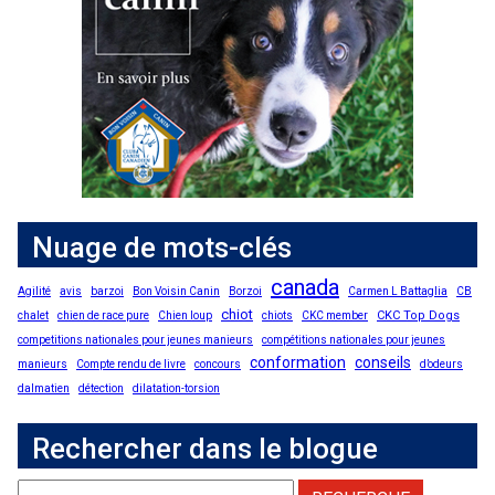
Nuage de mots-clés
canada
Agilité
avis
barzoi
Bon Voisin Canin
Borzoi
Carmen L Battaglia
CB
chiot
CKC Top Dogs
chalet
chien de race pure
Chien loup
chiots
CKC member
competitions nationales pour jeunes manieurs
compétitions nationales pour jeunes
conformation
conseils
manieurs
Compte rendu de livre
concours
d’odeurs
dalmatien
détection
dilatation-torsion
Rechercher dans le blogue