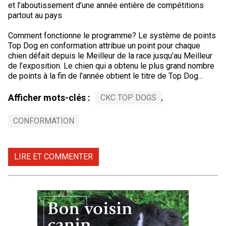
et l’aboutissement d’une année entière de compétitions
Braque de Weimar
Saint Bernard
partout au pays.
Dogue du Tibet
Comment fonctionne le programme? Le système de points
Top Dog en conformation attribue un point pour chaque
chien défait depuis le Meilleur de la race jusqu’au Meilleur
Laika de lakoutie
de l’exposition. Le chien qui a obtenu le plus grand nombre
de points à la fin de l’année obtient le titre de Top Dog...
Afficher mots-clés :
CKC TOP DOGS
,
CONFORMATION
LIRE ET COMMENTER