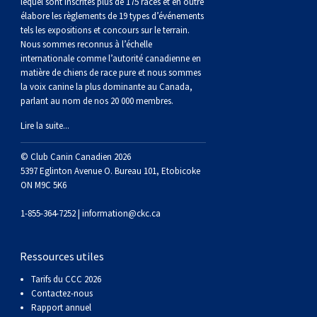
lequel sont inscrites plus de 175 races et en outre
Braque de Weimar
Saint Bernard
élabore les règlements de 19 types d’événements
tels les expositions et concours sur le terrain.
Nous sommes reconnus à l’échelle
Dogue du Tibet
internationale comme l’autorité canadienne en
matière de chiens de race pure et nous sommes
la voix canine la plus dominante au Canada,
Laika de lakoutie
parlant au nom de nos 20 000 membres.
Lire la suite...
© Club Canin Canadien 2026
5397 Eglinton Avenue O. Bureau 101, Etobicoke
ON M9C 5K6
1-855-364-7252 |
information@ckc.ca
Ressources utiles
Tarifs du CCC 2026
Contactez-nous
Rapport annuel