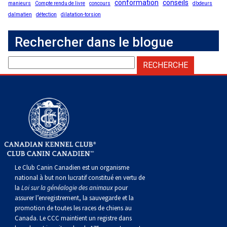
conformation
conseils
manieurs
Compte rendu de livre
concours
d’odeurs
Corgi gallois (Cardigan)
Rhodesian ridgeback
Épagneul des champs
Terrier wheaten à poil doux
Mâtin napolitain
dalmatien
détection
dilatation-torsion
Corgi gallois (Pembroke)
Lévrier persan
Épagneul français
Bull terrier du Staffordshire
Terre-Neuve
Rechercher dans le blogue
Pumi
Shikoku
Épagneul d’eau irlandais
Terrier gallois
Chien d’eau portugais
Lapphund suédois
Whippet
Épagneul Sussex
Terrier blanc du West Highland
Rottweiler
Chien nu du Pérou (Perro Sin Pelo Del Peru)
Épagneul springer gallois
Samoyède
Spinone italiano
Schnauzer (géant)
Le Club Canin Canadien est un organisme
Vizsla à poil lisse
Schnauzer (standard)
national à but non lucratif constitué en vertu de
la
Loi sur la généalogie des animaux
pour
assurer l’enregistrement, la sauvegarde et la
Vizsla à poil dur
Husky sibérien
promotion de toutes les races de chiens au
Canada. Le CCC maintient un registre dans