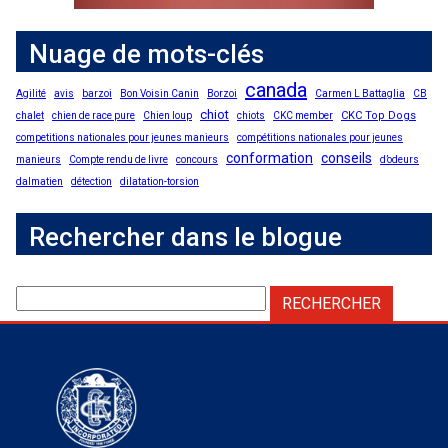
Nuage de mots-clés
canada
Agilité
avis
barzoi
Bon Voisin Canin
Borzoi
Carmen L Battaglia
CB
chiot
CKC Top Dogs
chalet
chien de race pure
Chien loup
chiots
CKC member
competitions nationales pour jeunes manieurs
compétitions nationales pour jeunes
conformation
conseils
manieurs
Compte rendu de livre
concours
d’odeurs
dalmatien
détection
dilatation-torsion
Rechercher dans le blogue