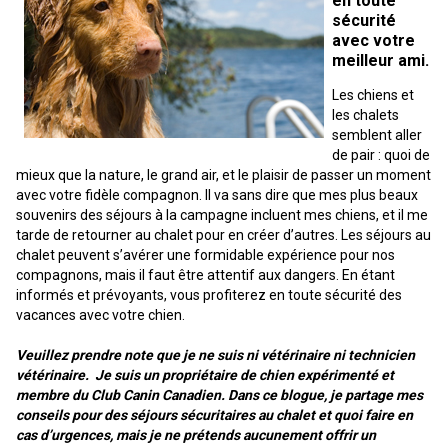
en toute
M9C 5K6
Formulaires
Chiens de berger
Je veux devenir évaluateur
Nutrition
Informations sur l'éducation
Profilage d'ADN
L’Exposition du championnat national du CCC 2026
sécurité
avec votre
lundi à vendredi
meilleur ami.
Le courrier canin
Appenzeller sennenhund
Lévriers et chiens courants
Ressources pour les évaluateurs et les clubs
Santé
Quoi de neuf?
Programme intégré sur la santé des races
Aperçu des événements
9 h à 17 h
HNE
Les chiens et
les chalets
Adhésion au CCC
Bouvier australien
Lévrier afghan
Chiens de compagnie
Organiser un test CGN
Toilettage
FAQ
Éducation des éleveurs
Ressources éducatives
Agilité
Calendrier - événements
semblent aller
de pair : quoi de
Adhésion Plus – sans frais
mieux que la nature, le grand air, et le plaisir de passer un moment
Kelpie australien
Azawakh
Chien esquimau américain (miniature)
Chiens de sport
Chien égaré
Soutien à la communauté des éleveurs
CONDITIONS D’ADMISSIBILITÉ
Concours sur le terrain pour beagles
CanuckDogs.com
Sociétés affiliées
avec votre fidèle compagnon. Il va sans dire que mes plus beaux
1-855-880-6237
souvenirs des séjours à la campagne incluent mes chiens, et il me
tarde de retourner au chalet pour en créer d’autres. Les séjours au
Berger australien
Basenji
Chien esquimau américain (standard)
Barbet
Terriers
Stratégies en matière de santé des races
Groupe 1 - Chiens de sport
Programme de soutien aux éleveurs de Trupanion
Programme Bon voisin canin du CCC
Procédure pour enregistrer un chien au CCC
Royal Canin
Adhésion au CCC
Bureau des commandes
chalet peuvent s’avérer une formidable expérience pour nos
compagnons, mais il faut être attentif aux dangers. En étant
1-800-250-8040
Bouvier australien courte queue
Basset Hound
Bichon frisé
Braque français (Gascogne)
Terrier airedale
Chiens nains
Programme d'ADN
Groupe 2 - Lévriers et chiens courants
Inscription à la Puppy List
Programme de poursuite sur leurre
Procédure pour un numéro d’inscription à l’événement
Répertoire des juges
BFL Canada
Jeunes manieurs
informés et prévoyants, vous profiterez en toute sécurité des
vacances avec votre chien.
orderdesk@ckc.ca
Colley barbu
Beagle
Terrier de Boston
Braque français (Pyrénées)
Terrier Nu Américain
Affenpinscher
Chiens de travail
Programme de certification des éleveurs du CCC
Groupe 3 - Chiens-de-travail
L'importation des chiens
Expositions de conformation
Top Dogs
Days Inn
Veuillez prendre note que je ne suis ni vétérinaire ni technicien
vétérinaire. Je suis un propriétaire de chien expérimenté et
membre du Club Canin Canadien. Dans ce blogue, je partage mes
Beauceron
Chien de St-Hubert
Bouledogue anglais
Braque d'Auvergne
Terrier américain du Staffordshire
Chien esquimau américain (nain)
Akita
Groupe 4 - Terriers
Bureau des commandes
Épreuve de chien de trait
Top Dogs 2025
Assemblée générale annuelle du CCC
Dodge
FAQ
conseils pour des séjours sécuritaires au chalet et quoi faire en
cas d’urgences, mais je ne prétends aucunement offrir un
Quand puis-je m'attendre à recevoir une version PDF de mon