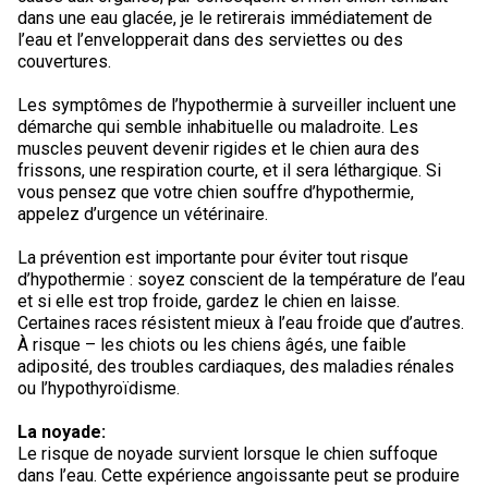
Braque de Weimar
Saint Bernard
dans une eau glacée, je le retirerais immédiatement de
l’eau et l’envelopperait dans des serviettes ou des
couvertures.
Dogue du Tibet
Les symptômes de l’hypothermie à surveiller incluent une
démarche qui semble inhabituelle ou maladroite. Les
Laika de lakoutie
muscles peuvent devenir rigides et le chien aura des
frissons, une respiration courte, et il sera léthargique. Si
vous pensez que votre chien souffre d’hypothermie,
appelez d’urgence un vétérinaire.
La prévention est importante pour éviter tout risque
d’hypothermie : soyez conscient de la température de l’eau
et si elle est trop froide, gardez le chien en laisse.
Certaines races résistent mieux à l’eau froide que d’autres.
À risque – les chiots ou les chiens âgés, une faible
adiposité, des troubles cardiaques, des maladies rénales
ou l’hypothyroïdisme.
La noyade:
Le risque de noyade survient lorsque le chien suffoque
dans l’eau. Cette expérience angoissante peut se produire