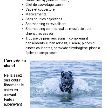
Berger anglais
Chien Ibizan
Terrier tibétain
Setter irlandais
Terrier de Norwich
Caniche (nain)
Grand bouvier suisse
Top Dogs
Gilet de sauvetage canin
Cage et couverture
Médicaments
Berger polonais de plaine
Lévrier irlandais
Xoloitzcuintli (moyen)
Épagneul cocker américain
Terrier du révérend Russell
Carlin
Chien du Groenland
Sacs pour les déjections
Shampooing et revitalisant
Shampooing commercial de moufette pour
Berger portugais
Norrbottenspets
Xoloïtzcuintli (standard)
Épagneul d’eau américain
Terrier chasseur de rat
Petit chien russe
Hovawart
chiens… au cas où!
Trousse de premiers soins – comprenant
pansements, ruban adhésif, ciseaux, pinces ou
Puli
Elkhound norvégien
Épagneul bleu de Picardie
Terrier Russell
Terrier à poil soyeux
Chien d’ours de Carélie
pinces coupantes, peroxyde d’hydrogène, pince à
épiler et compresses.
Schapendoes néerlandais
Lundehund norvégien
Épagneul breton
Schnauzer (nain)
Fox terrier miniature
Komondor
L’arrivée au
chalet
Berger Shetland
Otterhound
Épagneul Clumber
Terrier écossais
Terrier de Manchester nain
Kuvasz
Ne laissez
pas courir
Chien d’eau espagnol
Petit basset griffon vendéen
Épagneul cocker anglais
Terrier Sealyham
Xoloitzcuintli (nain)
Leonberger
librement le
chien en
arrivant.
Vallhund suédois
Pharaoh Hound
Épagneul springer anglais
Terrier Skye
Terrier du Yorkshire
Mastiff
Faites
auparavant