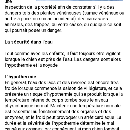
une
Corgi gallois (Cardigan)
Rhodesian ridgeback
Épagneul des champs
Terrier wheaten à poil doux
Mâtin napolitain
inspection de la propriété afin de constater s’il y a des
dangers tels des plantes vénéneuses (sumac vénéneux ou
herbe à puce, ou sumac occidental), des carcasses
Corgi gallois (Pembroke)
Lévrier persan
Épagneul français
Bull terrier du Staffordshire
Terre-Neuve
animales, des trappes, du verre cassé, ou quoique ce soit
qui pourrait poser un danger.
Pumi
Shikoku
Épagneul d’eau irlandais
Terrier gallois
Chien d’eau portugais
La sécurité dans l’eau
Lapphund suédois
Whippet
Épagneul Sussex
Terrier blanc du West Highland
Rottweiler
Tout comme avec les enfants, il faut toujours être vigilent
lorsque le chien est près de l’eau. Les dangers sont alors
l’hypothermie et la noyade.
Chien nu du Pérou (Perro Sin Pelo Del Peru)
Épagneul springer gallois
Samoyède
L’hypothermie:
En général, l’eau des lacs et des rivières est encore très
Spinone italiano
Schnauzer (géant)
froide lorsque commence la saison de villégiature, et cela
présente un risque d’hypothermie qui se produit lorsque la
température interne du corps tombe sous le niveau
Vizsla à poil lisse
Schnauzer (standard)
physiologique normal. Maintenir une température normale
est essentiel au fonctionnement des organes et des
enzymes, et le froid peut provoquer un arrêt cardiaque. La
Vizsla à poil dur
Husky sibérien
durée et la sévérité de l’hypothermie détermine le mal
causé aux organes, par conséquent si mon chien tombait