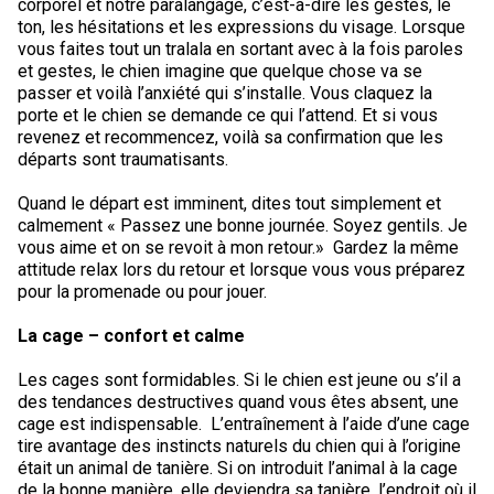
corporel et notre paralangage, c’est-à-dire les gestes, le
Berger anglais
Chien Ibizan
Terrier tibétain
Setter irlandais
Terrier de Norwich
Caniche (nain)
Grand bouvier suisse
Top Dogs
ton, les hésitations et les expressions du visage. Lorsque
vous faites tout un tralala en sortant avec à la fois paroles
et gestes, le chien imagine que quelque chose va se
Berger polonais de plaine
Lévrier irlandais
Xoloitzcuintli (moyen)
Épagneul cocker américain
Terrier du révérend Russell
Carlin
Chien du Groenland
passer et voilà l’anxiété qui s’installe. Vous claquez la
porte et le chien se demande ce qui l’attend. Et si vous
Berger portugais
Norrbottenspets
Xoloïtzcuintli (standard)
Épagneul d’eau américain
Terrier chasseur de rat
Petit chien russe
Hovawart
revenez et recommencez, voilà sa confirmation que les
départs sont traumatisants.
Puli
Elkhound norvégien
Épagneul bleu de Picardie
Terrier Russell
Terrier à poil soyeux
Chien d’ours de Carélie
Quand le départ est imminent, dites tout simplement et
calmement « Passez une bonne journée. Soyez gentils. Je
vous aime et on se revoit à mon retour.» Gardez la même
Schapendoes néerlandais
Lundehund norvégien
Épagneul breton
Schnauzer (nain)
Fox terrier miniature
Komondor
attitude relax lors du retour et lorsque vous vous préparez
pour la promenade ou pour jouer.
Berger Shetland
Otterhound
Épagneul Clumber
Terrier écossais
Terrier de Manchester nain
Kuvasz
La cage – confort et calme
Les cages sont formidables. Si le chien est jeune ou s’il a
Chien d’eau espagnol
Petit basset griffon vendéen
Épagneul cocker anglais
Terrier Sealyham
Xoloitzcuintli (nain)
Leonberger
des tendances destructives quand vous êtes absent, une
cage est indispensable. L’entraînement à l’aide d’une cage
Vallhund suédois
Pharaoh Hound
Épagneul springer anglais
Terrier Skye
Terrier du Yorkshire
Mastiff
tire avantage des instincts naturels du chien qui à l’origine
était un animal de tanière. Si on introduit l’animal à la cage
de la bonne manière, elle deviendra sa tanière, l’endroit où il