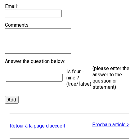
Email:
Comments:
Answer the question below:
(please enter the
Is four =
answer to the
nine ?
question or
(true/false)
statement)
Prochain article >
Retour à la page d’accueil