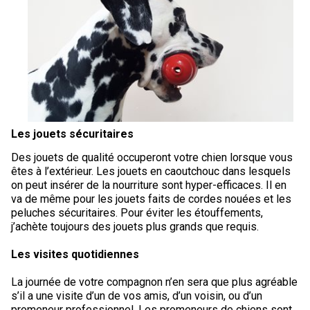
Braque de Weimar
Saint Bernard
Dogue du Tibet
Laika de lakoutie
Les jouets sécuritaires
Des jouets de qualité occuperont votre chien lorsque vous
êtes à l’extérieur. Les jouets en caoutchouc dans lesquels
on peut insérer de la nourriture sont hyper-efficaces. Il en
va de même pour les jouets faits de cordes nouées et les
peluches sécuritaires. Pour éviter les étouffements,
j’achète toujours des jouets plus grands que requis.
Les visites quotidiennes
La journée de votre compagnon n’en sera que plus agréable
s’il a une visite d’un de vos amis, d’un voisin, ou d’un
promeneur professionnel. Les promeneurs de chiens sont