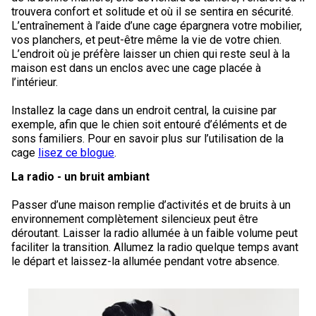
Corgi gallois (Cardigan)
Rhodesian ridgeback
Épagneul des champs
Terrier wheaten à poil doux
Mâtin napolitain
trouvera confort et solitude et où il se sentira en sécurité.
L’entraînement à l’aide d’une cage épargnera votre mobilier,
vos planchers, et peut-être même la vie de votre chien.
Corgi gallois (Pembroke)
Lévrier persan
Épagneul français
Bull terrier du Staffordshire
Terre-Neuve
L’endroit où je préfère laisser un chien qui reste seul à la
maison est dans un enclos avec une cage placée à
l’intérieur.
Pumi
Shikoku
Épagneul d’eau irlandais
Terrier gallois
Chien d’eau portugais
Installez la cage dans un endroit central, la cuisine par
exemple, afin que le chien soit entouré d’éléments et de
Lapphund suédois
Whippet
Épagneul Sussex
Terrier blanc du West Highland
Rottweiler
sons familiers. Pour en savoir plus sur l’utilisation de la
cage
lisez ce blogue
.
Chien nu du Pérou (Perro Sin Pelo Del Peru)
Épagneul springer gallois
Samoyède
La radio - un bruit ambiant
Passer d’une maison remplie d’activités et de bruits à un
Spinone italiano
Schnauzer (géant)
environnement complètement silencieux peut être
déroutant. Laisser la radio allumée à un faible volume peut
Vizsla à poil lisse
Schnauzer (standard)
faciliter la transition. Allumez la radio quelque temps avant
le départ et laissez-la allumée pendant votre absence.
Vizsla à poil dur
Husky sibérien