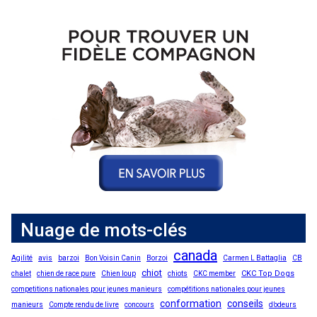
Nuage de mots-clés
canada
Agilité
avis
barzoi
Bon Voisin Canin
Borzoi
Carmen L Battaglia
CB
chiot
CKC Top Dogs
chalet
chien de race pure
Chien loup
chiots
CKC member
competitions nationales pour jeunes manieurs
compétitions nationales pour jeunes
conformation
conseils
manieurs
Compte rendu de livre
concours
d’odeurs