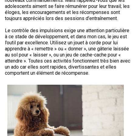
nouveaux commandements. Mais rappelez-vous que les
Corgi gallois (Cardigan)
Rhodesian ridgeback
Épagneul des champs
Terrier wheaten à poil doux
Mâtin napolitain
adolescents aiment se faire rémunérer pour leur travail; les
éloges, les encouragements et les récompenses sont
toujours appréciés lors des sessions d’entraînement.
Corgi gallois (Pembroke)
Lévrier persan
Épagneul français
Bull terrier du Staffordshire
Terre-Neuve
Le contrôle des impulsions exige une attention particulière
à ce stade de développement, et dans mon cas, le jeu est
Pumi
Shikoku
Épagneul d’eau irlandais
Terrier gallois
Chien d’eau portugais
l’outil par excellence. Utilisez un jouet à corde pour lui
apprendre à « remettre » ou « donner », une gâterie laissée
Lapphund suédois
Whippet
Épagneul Sussex
Terrier blanc du West Highland
Rottweiler
au sol pour « laisser », ou un jeu de cache-cache pour «
attendre ». Toutes ces activités fonctionnent très bien avec
un ado car elles sont rapides, divertissantes et elles
Chien nu du Pérou (Perro Sin Pelo Del Peru)
Épagneul springer gallois
Samoyède
comportent un élément de récompense.
Spinone italiano
Schnauzer (géant)
Vizsla à poil lisse
Schnauzer (standard)
Vizsla à poil dur
Husky sibérien