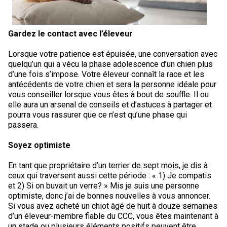
Braque de Weimar
Saint Bernard
Gardez le contact avec l’éleveur
Dogue du Tibet
Lorsque votre patience est épuisée, une conversation avec
Laika de lakoutie
quelqu’un qui a vécu la phase adolescence d’un chien plus
d’une fois s’impose. Votre éleveur connaît la race et les
antécédents de votre chien et sera la personne idéale pour
vous conseiller lorsque vous êtes à bout de souffle. Il ou
elle aura un arsenal de conseils et d’astuces à partager et
pourra vous rassurer que ce n’est qu’une phase qui
passera.
Soyez optimiste
En tant que propriétaire d’un terrier de sept mois, je dis à
ceux qui traversent aussi cette période : « 1) Je compatis
et 2) Si on buvait un verre? » Mis je suis une personne
optimiste, donc j’ai de bonnes nouvelles à vous annoncer.
Si vous avez acheté un chiot âgé de huit à douze semaines
d’un éleveur-membre fiable du CCC, vous êtes maintenant à
un stade ou plusieurs éléments positifs peuvent être