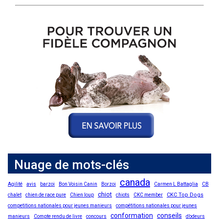
Nuage de mots-clés
canada
Agilité
avis
barzoi
Bon Voisin Canin
Borzoi
Carmen L Battaglia
CB
chiot
CKC Top Dogs
chalet
chien de race pure
Chien loup
chiots
CKC member
competitions nationales pour jeunes manieurs
compétitions nationales pour jeunes
conformation
conseils
manieurs
Compte rendu de livre
concours
d’odeurs