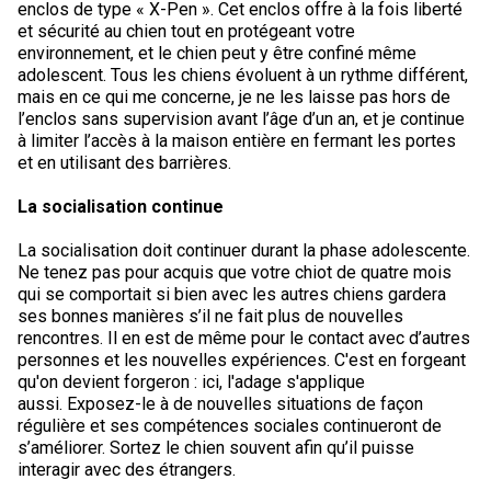
enclos de type « X-Pen ». Cet enclos offre à la fois liberté
Colley (à poil lisse)
Lévrier écossais
Lhasa apso
Retriever (à poil frisé)
Fox-terrier (à poil lisse)
Bichon havanais
Cane Corso
Concours sur le terrain pour épagneuls de chasse
Top Dogs multidisciplinaires - 2023
Top Dogs sur le terrain - 2022
Top Dogs en agilité - 2020
Top Dogs en rallye - 2021
Top Dog en obéissance - 2019
Top Dog en conformation - 2018
Top Dogs 2017
Livres de règlements et formulaires imprimables
et sécurité au chien tout en protégeant votre
environnement, et le chien peut y être confiné même
Chien finnois de Laponie
Drever
Lowchen
Retriever (à poil plat)
Fox-terrier (à poil dur)
Lévrier italien
Chien loup Tchécoslovaque
Sprinter
Top Dogs en travail sur troupeau - 2022
Top Dogs sur le terrain - 2020
Top Dogs en agilité - 2021
Top Dog en rallye - 2019
Top Dog en obéissance - 2018
TOP DOG en conformation
Top Dogs 2016
adolescent. Tous les chiens évoluent à un rythme différent,
mais en ce qui me concerne, je ne les laisse pas hors de
l’enclos sans supervision avant l’âge d’un an, et je continue
Berger allemand
Spitz finlandais
Caniche (moyen)
Retriever (doré)
Terrier du Glen of Imaal
Chin
Doberman pinscher
Travail de flair
Top Dogs multidisciplinaires - 2022
Top Dogs en travail sur troupeau - 2020
Top Dogs sur le terrain - 2021
Top Dog en agilité - 2019
Top Dog en rallye - 2018
TOP DOG en obéissance
TOP DOG en conformation
Top Dogs 2015
à limiter l’accès à la maison entière en fermant les portes
et en utilisant des barrières.
Berger islandais
Foxhound américain
Grand caniche
Retriever (Labrador)
Terrier irlandais
Bichon maltais
Dogue de Bordeaux
Épreuve de pistage
Top Dogs multidisciplinaires - 2020
Top Dogs en travail sur troupeau - 2021
Top Dog sur le terrain - 2019
Top Dog en agilité - 2018
TOP DOG en rallye
TOP DOG en obéissance
TOP DOG en conformation
La socialisation continue
La socialisation doit continuer durant la phase adolescente.
Lancashire heeler
Foxhound anglais
Schipperke
Retriever Nova Scotia duck tolling
Terrier Kerry bleu
Nain pinscher
Entlebucher sennenhund
Certificat de travail
Top Dogs multidisciplinaires - 2021
Top Dog en travail sur troupeau - 2019
Top Dog sur le terrain - 2018
TOP DOG en agilité
TOP DOG en rallye
TOP DOG en obéissance
Ne tenez pas pour acquis que votre chiot de quatre mois
qui se comportait si bien avec les autres chiens gardera
ses bonnes manières s’il ne fait plus de nouvelles
Berger américain miniature
Grand basset griffon vendéen
Shiba inu
Setter anglais
Terrier Lakeland
Épagneul papillon
Eurasier
Événements non-CCC
Top Dog multidisciplinaire - 2019
Top Dog multidisciplinaire - 2018
TOP DOG pour les concours et épreuves sur le terrain
TOP DOG en agilité
TOP DOG en rallye
rencontres. Il en est de même pour le contact avec d’autres
personnes et les nouvelles expériences. C'est en forgeant
Mudi
Lévrier anglais
Shih tzu
Setter Gordon
Terrier de Manchester
Pékinois
Grand danois
Titres de versatilité
Les Top Dogs multidisciplinaires
TOP DOG pour les concours et épreuves sur le terrain
TOP DOG en agilité
qu'on devient forgeron : ici, l'adage s'applique
aussi. Exposez-le à de nouvelles situations de façon
régulière et ses compétences sociales continueront de
Buhund (buhund) norvégien
Harrier
Épagneul tibétain
Setter irlandais rouge et blanc
Terrier de Norfolk
Poméranien
Montagne des Pyrénées
Les Top Dogs multidisciplinaires
TOP DOG pour les concours et épreuves sur le terrain
s’améliorer. Sortez le chien souvent afin qu’il puisse
interagir avec des étrangers.