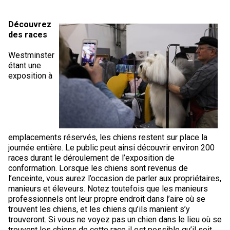
Braque de Weimar
Saint Bernard
Découvrez
des races
Dogue du Tibet
Westminster
Laika de lakoutie
étant une
exposition à
emplacements réservés, les chiens restent sur place la
journée entière. Le public peut ainsi découvrir environ 200
races durant le déroulement de l’exposition de
conformation. Lorsque les chiens sont revenus de
l’enceinte, vous aurez l’occasion de parler aux propriétaires,
manieurs et éleveurs. Notez toutefois que les manieurs
professionnels ont leur propre endroit dans l’aire où se
trouvent les chiens, et les chiens qu’ils manient s’y
trouveront. Si vous ne voyez pas un chien dans le lieu où se
trouvent les chiens de cette race il est possible qu’il soit