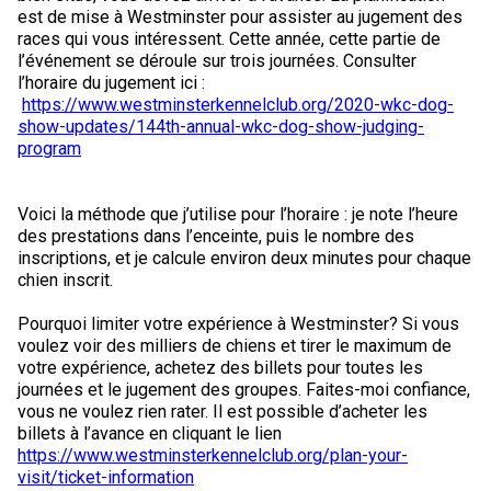
Corgi gallois (Cardigan)
Rhodesian ridgeback
Épagneul des champs
Terrier wheaten à poil doux
Mâtin napolitain
est de mise à Westminster pour assister au jugement des
races qui vous intéressent. Cette année, cette partie de
l’événement se déroule sur trois journées. Consulter
Corgi gallois (Pembroke)
Lévrier persan
Épagneul français
Bull terrier du Staffordshire
Terre-Neuve
l’horaire du jugement ici :
https://www.westminsterkennelclub.org/2020-wkc-dog-
show-updates/144th-annual-wkc-dog-show-judging-
Pumi
Shikoku
Épagneul d’eau irlandais
Terrier gallois
Chien d’eau portugais
program
Lapphund suédois
Whippet
Épagneul Sussex
Terrier blanc du West Highland
Rottweiler
Voici la méthode que j’utilise pour l’horaire : je note l’heure
des prestations dans l’enceinte, puis le nombre des
inscriptions, et je calcule environ deux minutes pour chaque
Chien nu du Pérou (Perro Sin Pelo Del Peru)
Épagneul springer gallois
Samoyède
chien inscrit.
Spinone italiano
Schnauzer (géant)
Pourquoi limiter votre expérience à Westminster? Si vous
voulez voir des milliers de chiens et tirer le maximum de
votre expérience, achetez des billets pour toutes les
Vizsla à poil lisse
Schnauzer (standard)
journées et le jugement des groupes. Faites-moi confiance,
vous ne voulez rien rater. Il est possible d’acheter les
billets à l’avance en cliquant le lien
Vizsla à poil dur
Husky sibérien
https://www.westminsterkennelclub.org/plan-your-
visit/ticket-information