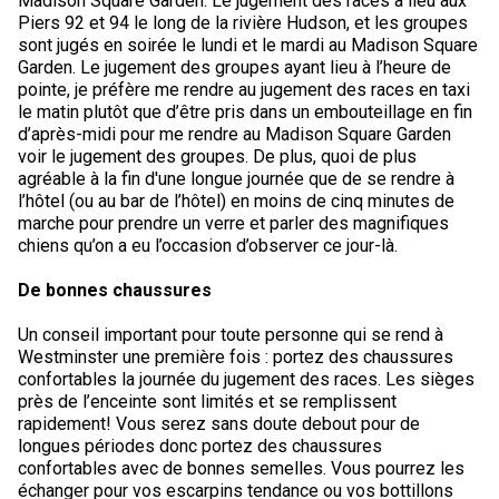
Madison Square Garden. Le jugement des races a lieu aux
Colley (à poil lisse)
Lévrier écossais
Lhasa apso
Retriever (à poil frisé)
Fox-terrier (à poil lisse)
Bichon havanais
Cane Corso
Concours sur le terrain pour épagneuls de chasse
Top Dogs multidisciplinaires - 2023
Top Dogs sur le terrain - 2022
Top Dogs en agilité - 2020
Top Dogs en rallye - 2021
Top Dog en obéissance - 2019
Top Dog en conformation - 2018
Top Dogs 2017
Livres de règlements et formulaires imprimables
Piers 92 et 94 le long de la rivière Hudson, et les groupes
sont jugés en soirée le lundi et le mardi au Madison Square
Garden. Le jugement des groupes ayant lieu à l’heure de
Chien finnois de Laponie
Drever
Lowchen
Retriever (à poil plat)
Fox-terrier (à poil dur)
Lévrier italien
Chien loup Tchécoslovaque
Sprinter
Top Dogs en travail sur troupeau - 2022
Top Dogs sur le terrain - 2020
Top Dogs en agilité - 2021
Top Dog en rallye - 2019
Top Dog en obéissance - 2018
TOP DOG en conformation
Top Dogs 2016
pointe, je préfère me rendre au jugement des races en taxi
le matin plutôt que d’être pris dans un embouteillage en fin
d’après-midi pour me rendre au Madison Square Garden
Berger allemand
Spitz finlandais
Caniche (moyen)
Retriever (doré)
Terrier du Glen of Imaal
Chin
Doberman pinscher
Travail de flair
Top Dogs multidisciplinaires - 2022
Top Dogs en travail sur troupeau - 2020
Top Dogs sur le terrain - 2021
Top Dog en agilité - 2019
Top Dog en rallye - 2018
TOP DOG en obéissance
TOP DOG en conformation
Top Dogs 2015
voir le jugement des groupes. De plus, quoi de plus
agréable à la fin d'une longue journée que de se rendre à
l’hôtel (ou au bar de l’hôtel) en moins de cinq minutes de
Berger islandais
Foxhound américain
Grand caniche
Retriever (Labrador)
Terrier irlandais
Bichon maltais
Dogue de Bordeaux
Épreuve de pistage
Top Dogs multidisciplinaires - 2020
Top Dogs en travail sur troupeau - 2021
Top Dog sur le terrain - 2019
Top Dog en agilité - 2018
TOP DOG en rallye
TOP DOG en obéissance
TOP DOG en conformation
marche pour prendre un verre et parler des magnifiques
chiens qu’on a eu l’occasion d’observer ce jour-là.
Lancashire heeler
Foxhound anglais
Schipperke
Retriever Nova Scotia duck tolling
Terrier Kerry bleu
Nain pinscher
Entlebucher sennenhund
Certificat de travail
Top Dogs multidisciplinaires - 2021
Top Dog en travail sur troupeau - 2019
Top Dog sur le terrain - 2018
TOP DOG en agilité
TOP DOG en rallye
TOP DOG en obéissance
De bonnes chaussures
Berger américain miniature
Grand basset griffon vendéen
Shiba inu
Setter anglais
Terrier Lakeland
Épagneul papillon
Eurasier
Événements non-CCC
Top Dog multidisciplinaire - 2019
Top Dog multidisciplinaire - 2018
TOP DOG pour les concours et épreuves sur le terrain
TOP DOG en agilité
TOP DOG en rallye
Un conseil important pour toute personne qui se rend à
Westminster une première fois : portez des chaussures
confortables la journée du jugement des races. Les sièges
Mudi
Lévrier anglais
Shih tzu
Setter Gordon
Terrier de Manchester
Pékinois
Grand danois
Titres de versatilité
Les Top Dogs multidisciplinaires
TOP DOG pour les concours et épreuves sur le terrain
TOP DOG en agilité
près de l’enceinte sont limités et se remplissent
rapidement! Vous serez sans doute debout pour de
longues périodes donc portez des chaussures
Buhund (buhund) norvégien
Harrier
Épagneul tibétain
Setter irlandais rouge et blanc
Terrier de Norfolk
Poméranien
Montagne des Pyrénées
Les Top Dogs multidisciplinaires
TOP DOG pour les concours et épreuves sur le terrain
confortables avec de bonnes semelles. Vous pourrez les
échanger pour vos escarpins tendance ou vos bottillons