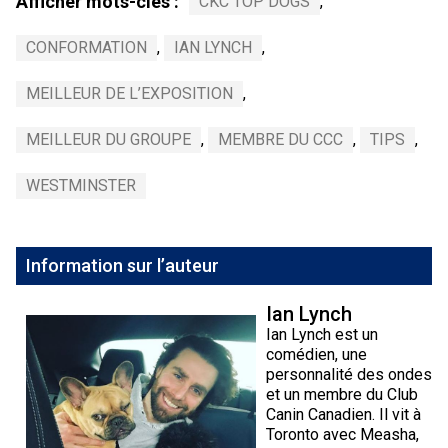
Afficher mots-clés :
CKC TOP DOGS
,
CONFORMATION
,
IAN LYNCH
,
MEILLEUR DE L’EXPOSITION
,
MEILLEUR DU GROUPE
,
MEMBRE DU CCC
,
TIPS
,
WESTMINSTER
Information sur l’auteur
Ian Lynch
Ian Lynch est un
comédien, une
personnalité des ondes
et un membre du Club
Canin Canadien. Il vit à
Toronto avec Measha,