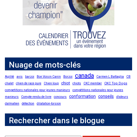
Nuage de mots-clés
canada
Agilité
avis
barzoi
Bon Voisin Canin
Borzoi
Carmen L Battaglia
CB
chiot
CKC Top Dogs
chalet
chien de race pure
Chien loup
chiots
CKC member
competitions nationales pour jeunes manieurs
compétitions nationales pour jeunes
conformation
conseils
manieurs
Compte rendu de livre
concours
d’odeurs
dalmatien
détection
dilatation-torsion
Rechercher dans le blogue