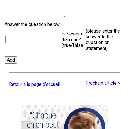
Answer the question below:
(please enter the
Is seven <
answer to the
than one?
question or
(true/false)
statement)
Prochain article >
Retour à la page d’accueil