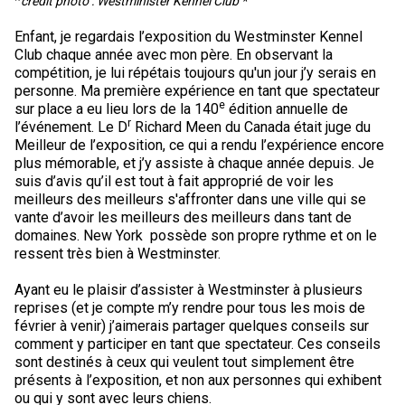
*
crédit photo :
Westminister Kennel Club *
M9C 5K6
Formulaires
Chiens de berger
Je veux devenir évaluateur
Nutrition
Informations sur l'éducation
Profilage d'ADN
L’Exposition du championnat national du CCC 2026
Enfant, je regardais l’exposition du Westminster Kennel
lundi à vendredi
Club chaque année avec mon père. En observant la
Le courrier canin
Appenzeller sennenhund
Lévriers et chiens courants
Ressources pour les évaluateurs et les clubs
Santé
Quoi de neuf?
Programme intégré sur la santé des races
Aperçu des événements
9 h à 17 h
compétition, je lui répétais toujours qu'un jour j’y serais en
HNE
personne. Ma première expérience en tant que spectateur
e
sur place a eu lieu lors de la 140
édition annuelle de
Adhésion au CCC
Bouvier australien
Lévrier afghan
Chiens de compagnie
Organiser un test CGN
Toilettage
FAQ
Éducation des éleveurs
Ressources éducatives
Agilité
Calendrier - événements
r
l’événement. Le D
Richard Meen du Canada était juge du
Meilleur de l’exposition, ce qui a rendu l’expérience encore
Adhésion Plus – sans frais
plus mémorable, et j’y assiste à chaque année depuis. Je
Kelpie australien
Azawakh
Chien esquimau américain (miniature)
Chiens de sport
Chien égaré
Soutien à la communauté des éleveurs
CONDITIONS D’ADMISSIBILITÉ
Concours sur le terrain pour beagles
CanuckDogs.com
Sociétés affiliées
1-855-880-6237
suis d’avis qu’il est tout à fait approprié de voir les
meilleurs des meilleurs s'affronter dans une ville qui se
Berger australien
Basenji
Chien esquimau américain (standard)
Barbet
Terriers
Stratégies en matière de santé des races
Groupe 1 - Chiens de sport
Programme de soutien aux éleveurs de Trupanion
Programme Bon voisin canin du CCC
Procédure pour enregistrer un chien au CCC
Royal Canin
Adhésion au CCC
vante d’avoir les meilleurs des meilleurs dans tant de
Bureau des commandes
domaines. New York possède son propre rythme et on le
ressent très bien à Westminster.
1-800-250-8040
Bouvier australien courte queue
Basset Hound
Bichon frisé
Braque français (Gascogne)
Terrier airedale
Chiens nains
Programme d'ADN
Groupe 2 - Lévriers et chiens courants
Inscription à la Puppy List
Programme de poursuite sur leurre
Procédure pour un numéro d’inscription à l’événement
Répertoire des juges
BFL Canada
Jeunes manieurs
Ayant eu le plaisir d’assister à Westminster à plusieurs
orderdesk@ckc.ca
reprises (et je compte m’y rendre pour tous les mois de
Colley barbu
Beagle
Terrier de Boston
Braque français (Pyrénées)
Terrier Nu Américain
Affenpinscher
Chiens de travail
Programme de certification des éleveurs du CCC
Groupe 3 - Chiens-de-travail
L'importation des chiens
Expositions de conformation
Top Dogs
Days Inn
février à venir) j’aimerais partager quelques conseils sur
comment y participer en tant que spectateur. Ces conseils
sont destinés à ceux qui veulent tout simplement être
Beauceron
Chien de St-Hubert
Bouledogue anglais
Braque d'Auvergne
Terrier américain du Staffordshire
Chien esquimau américain (nain)
Akita
Groupe 4 - Terriers
Bureau des commandes
Épreuve de chien de trait
Top Dogs 2025
Assemblée générale annuelle du CCC
Dodge
FAQ
présents à l’exposition, et non aux personnes qui exhibent
ou qui y sont avec leurs chiens.
Quand puis-je m'attendre à recevoir une version PDF de mon