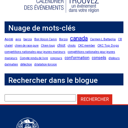
Nuage de mots-clés
canada
Agilité
avis
barzoi
Bon Voisin Canin
Borzoi
Carmen L Battaglia
CB
chiot
CKC Top Dogs
chalet
chien de race pure
Chien loup
chiots
CKC member
competitions nationales pour jeunes manieurs
compétitions nationales pour jeunes
conformation
conseils
manieurs
Compte rendu de livre
concours
d’odeurs
dalmatien
détection
dilatation-torsion
Rechercher dans le blogue