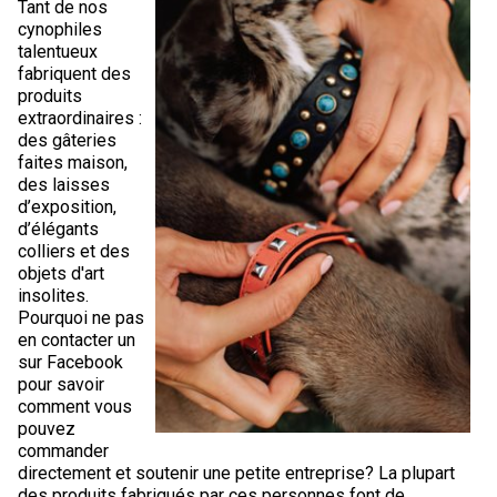
Tant de nos
Corgi gallois (Cardigan)
Rhodesian ridgeback
Épagneul des champs
Terrier wheaten à poil doux
Mâtin napolitain
cynophiles
talentueux
fabriquent des
Corgi gallois (Pembroke)
Lévrier persan
Épagneul français
Bull terrier du Staffordshire
Terre-Neuve
produits
extraordinaires :
Pumi
Shikoku
Épagneul d’eau irlandais
Terrier gallois
Chien d’eau portugais
des gâteries
faites maison,
des laisses
Lapphund suédois
Whippet
Épagneul Sussex
Terrier blanc du West Highland
Rottweiler
d’exposition,
d’élégants
colliers et des
Chien nu du Pérou (Perro Sin Pelo Del Peru)
Épagneul springer gallois
Samoyède
objets d'art
insolites.
Pourquoi ne pas
Spinone italiano
Schnauzer (géant)
en contacter un
sur Facebook
pour savoir
Vizsla à poil lisse
Schnauzer (standard)
comment vous
pouvez
Vizsla à poil dur
Husky sibérien
commander
directement et soutenir une petite entreprise? La plupart
des produits fabriqués par ces personnes font de