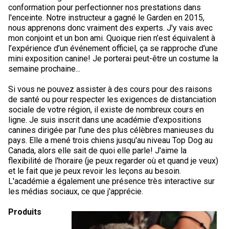
Berger anglais
Chien Ibizan
Terrier tibétain
Setter irlandais
Terrier de Norwich
Caniche (nain)
Grand bouvier suisse
Top Dogs
conformation pour perfectionner nos prestations dans
l'enceinte. Notre instructeur a gagné le Garden en 2015,
nous apprenons donc vraiment des experts. J'y vais avec
Berger polonais de plaine
Lévrier irlandais
Xoloitzcuintli (moyen)
Épagneul cocker américain
Terrier du révérend Russell
Carlin
Chien du Groenland
mon conjoint et un bon ami. Quoique rien n’est équivalent à
l’expérience d’un événement officiel, ça se rapproche d'une
mini exposition canine! Je porterai peut-être un costume la
Berger portugais
Norrbottenspets
Xoloïtzcuintli (standard)
Épagneul d’eau américain
Terrier chasseur de rat
Petit chien russe
Hovawart
semaine prochaine...
Si vous ne pouvez assister à des cours pour des raisons
Puli
Elkhound norvégien
Épagneul bleu de Picardie
Terrier Russell
Terrier à poil soyeux
Chien d’ours de Carélie
de santé ou pour respecter les exigences de distanciation
sociale de votre région, il existe de nombreux cours en
ligne. Je suis inscrit dans une académie d'expositions
Schapendoes néerlandais
Lundehund norvégien
Épagneul breton
Schnauzer (nain)
Fox terrier miniature
Komondor
canines dirigée par l'une des plus célèbres manieuses du
pays. Elle a mené trois chiens jusqu'au niveau Top Dog au
Berger Shetland
Otterhound
Épagneul Clumber
Terrier écossais
Terrier de Manchester nain
Kuvasz
Canada, alors elle sait de quoi elle parle! J'aime la
flexibilité de l'horaire (je peux regarder où et quand je veux)
et le fait que je peux revoir les leçons au besoin.
Chien d’eau espagnol
Petit basset griffon vendéen
Épagneul cocker anglais
Terrier Sealyham
Xoloitzcuintli (nain)
Leonberger
L'académie a également une présence très interactive sur
les médias sociaux, ce que j'apprécie.
Vallhund suédois
Pharaoh Hound
Épagneul springer anglais
Terrier Skye
Terrier du Yorkshire
Mastiff
Produits