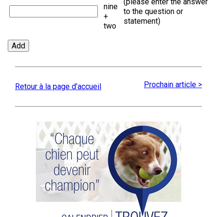
(please enter the answer
nine
to the question or
+
statement)
two
Prochain article >
Retour à la page d’accueil