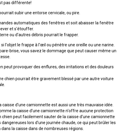
2016
Formulaires - Enregistrement
de
st pas différente!
sur
sur
sur
troupeau
sur
sur
Jeunes manieurs
compagnie
Top
Top
Top
Top
Top
le
le
le
et
le
le
ourrait subir une entorse cervicale, ou pire.
Dogs
Dogs
Dogs
Dog
Dog
terrain
terrain
terrain
concours
terrain
terrain
Épreuve
sur
sur
sur
sur
sur
Top
sur
-
-
de
mandes automatiques des fenêtres et soit abaisser la fenêtre
le
le
le
le
le
Dogs
le
2024
2023
Compagnon canin
Groupe
travail
terrain
terrain
terrain
terrain
terrain
2015
terrain
lever et s'étouffer.
7 -
au
Les
Les
Top
-
-
-
-
-
-
erre ou d'autres débris pourrait le frapper.
Chiens
terrier
Top
Top
Dogs
2022
2020
2021
2019
2018
2025
de
Dogs
Dogs
Top
Top
Titres attribués
i l'objet le frappe à l'œil ou pénètre une oreille ou une narine.
berger
multidisciplinaires
multidisciplinaires
Dogs
Dogs
un pare-brise, vous savez le dommage que peut causer même un
en
en
Épreuves
Top
Top
Top
Top
Top
tesse.
travail
travail
de
Dogs
Dogs
Dogs
Dog
Dog
Élection et Référendums 2026
sur
sur
rapport
en
en
en
en
multidisciplinaire
chien peut provoquer des enflures, des irritations et des douleurs
troupeau
troupeau
d’objet
travail
travail
travail
travail
-
-
-
sur
sur
sur
sur
2018
2024
2023
re chien pourrait être gravement blessé par une autre voiture
troupeau
troupeau
troupeau
troupeau
le.
-
-
-
-
Concours
2022
2020
2021
2019
de
Top
travail
Dogs
sur
 la caisse d'une camionnette est aussi une très mauvaise idée.
multidisciplinaires
troupeau
Top
Top
Top
Top
omme la caisse d'une camionnette n'offre aucune protection
-
Dogs
Dogs
Dogs
Dog
2023
 un chien peut facilement sauter de la caisse d'une camionnette
multidisciplinaires
multidisciplinaires
multidisciplinaires
multidisciplinaire
 dangereuses lors d'une journée chaude, ce qui peut brûler les
-
-
-
-
Concours
ien dans la caisse dans de nombreuses régions.
2022
2020
2021
2019
sur