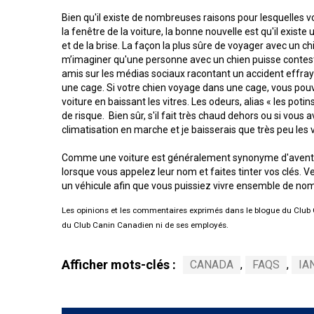
Entlebucher
Dachshund
(Baie
italien
sennenhund
Fox-
Bien qu'il existe de nombreuses raisons pour lesquelles vo
(teckel
Chesapeake)
Briard
Lhasa
terrier
la fenêtre de la voiture, la bonne nouvelle est qu'il exis
standard
apso
(à
à
et de la brise. La façon la plus sûre de voyager avec un c
poil
Chin
Eurasier
poil
m’imaginer qu'une personne avec un chien puisse conteste
Retriever
dur)
Colley
long)
amis sur les médias sociaux racontant un accident effraya
(à
(à
Lowchen
une cage. Si votre chien voyage dans une cage, vous pouvez
poil
poil
Bichon
Grand
frisé)
voiture en baissant les vitres. Les odeurs, alias « les poti
dur)
Terrier
maltais
danois
Dachshund
de risque. Bien sûr, s'il fait très chaud dehors ou si vous
du
Caniche
(teckel
climatisation en marche et je baisserais que très peu les vi
Glen
(moyen)
standard
Retriever
of
Colley
à
Nain
Montagne
(à
Imaal
Comme une voiture est généralement synonyme d'aventure p
(à
poil
pinscher
des
poil
poil
court)
lorsque vous appelez leur nom et faites tinter vos clés. V
Grand
Pyrénées
plat)
lisse)
un véhicule afin que vous puissiez vivre ensemble de no
caniche
Terrier
Épagneul
irlandais
Les opinions et les commentaires exprimés dans le blogue du Club C
Dachshund
papillon
Grand
Retriever
Chien
du Club Canin Canadien ni de ses employés.
(teckel
Schipperke
bouvier
(doré)
finnois
standard
suisse
de
à
Terrier
Laponie
Pékinois
poil
Afficher mots-clés :
CANADA
,
FAQS
,
IA
Kerry
dur)
Shiba
Retriever
bleu
inu
Chien
(Labrador)
du
Berger
Poméranien
Groenland