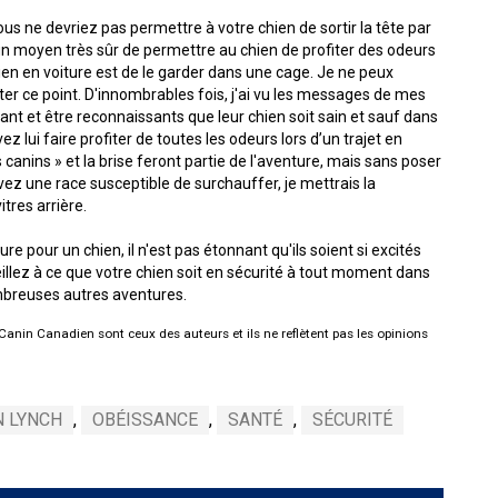
le
us ne devriez pas permettre à votre chien de sortir la tête par
terrain
de
te un moyen très sûr de permettre au chien de profiter des odeurs
course
hien en voiture est de le garder dans une cage. Je ne peux
sur
r ce point. D'innombrables fois, j'ai vu les messages de mes
leurre
nt et être reconnaissants que leur chien soit sain et sauf dans
 lui faire profiter de toutes les odeurs lors d’un trajet en
ns canins » et la brise feront partie de l'aventure, mais sans poser
Concours
 avez une race susceptible de surchauffer, je mettrais la
d'obéissance
tres arrière.
our un chien, il n'est pas étonnant qu'ils soient si excités
Épreuve
eillez à ce que votre chien soit en sécurité à tout moment dans
de
mbreuses autres aventures.
chasse
et
anin Canadien sont ceux des auteurs et ils ne reflètent pas les opinions
concours
sur
le
terrain
pour
N LYNCH
,
OBÉISSANCE
,
SANTÉ
,
SÉCURITÉ
chiens
d'arrêt