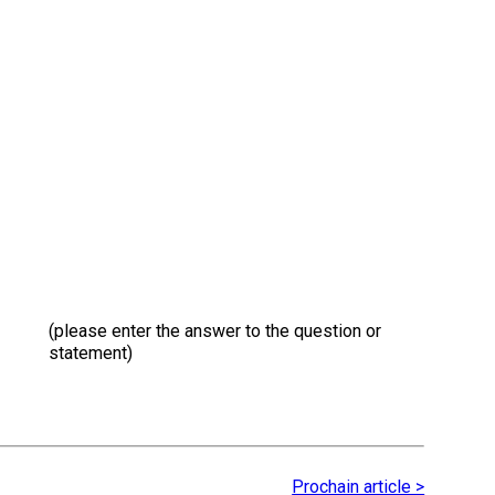
Sprinter
Travail
de
flair
Épreuve
de
pistage
Certificat
de
(please enter the answer to the question or
travail
statement)
Événements
non-
CCC
Prochain article >