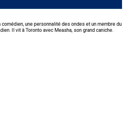
Concours
de
rallye
obéissance
un comédien, une personnalité des ondes et un membre du
dien. Il vit à Toronto avec Measha, son grand caniche.
Concours
sur
le
terrain
pour
retrievers
Concours
sur
le
terrain
pour
épagneuls
de
chasse