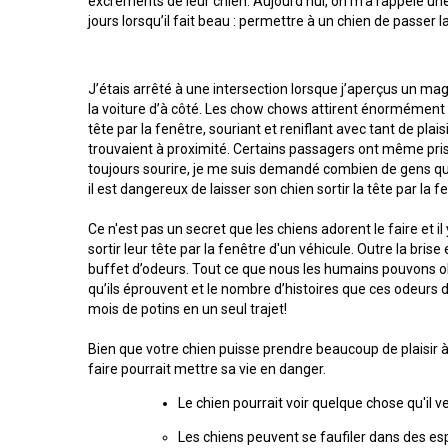
excréments de leur chien. Aujourd'hui, on m'a rappelé un
(standard)
veux
australien
français
Terrier
Terrier
chiens
devenir
jours lorsqu’il fait beau : permettre à un chien de passer l
(Pyrénées)
américain
Biewer
courants
évaluateur
Basset
du
Toilettage
Hound
Bouvier
Bichon
Staffordshire
Berger
bernois
frisé
J’étais arrêté à une intersection lorsque j’aperçus un ma
australien
Braque
Épagneul
Chiens
Ressources
d'Auvergne
Cavalier
la voiture d’à côté. Les chow chows attirent énormément d'
de
Chien égaré
pour
Beagle
Terrier
King
compagnie
tête par la fenêtre, souriant et reniflant avec tant de plais
les
Terrier
Terrier
australien
Charles
évaluateurs
trouvaient à proximité. Certains passagers ont même pris
Bouvier
noir
de
et
toujours sourire, je me suis demandé combien de gens qui
australien
Griffon
russe
Boston
Chien
les
courte
d’arrêt
il est dangereux de laisser son chien sortir la tête par la f
Chiens
de
clubs
queue
à
Terrier
Chihuahua
de
St-
poil
Bedlington
(à
sport
Ce n'est pas un secret que les chiens adorent le faire et 
Hubert
Boxer
Bouledogue
dur
poil
sortir leur tête par la fenêtre d'un véhicule. Outre la brise
anglais
long)
Organiser
Colley
buffet d’odeurs. Tout ce que nous les humains pouvons obs
un
barbu
Terrier
Terriers
qu’ils éprouvent et le nombre d’histoires que ces odeurs d
Barzoï
Bullmastiff
test
Lagotto
Border
mois de potins en un seul trajet!
CGN
Shar-
romagnolo
Chihuahua
pei
(à
Beauceron
Chiens
Bien que votre chien puisse prendre beaucoup de plaisir à s
chinois
poil
Coonhound
Chien
Bull-
nains
court)
faire pourrait mettre sa vie en danger.
(noir
de
Pointer
terrier
et
Canaan
Le chien pourrait voir quelque chose qu'il ve
Berger
feu)
Chow
belge
Chiens
Chow
Chien
Les chiens peuvent se faufiler dans des esp
Braque
Bull-
de