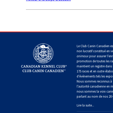
Shetland
Épagneul
Terrier
Clumber
Lundehund
Skye
Schnauzer
norvégien
(standard)
Chien
d’eau
Épagneul
Terrier
espagnol
cocker
Otterhound
wheaten
Husky
anglais
à
sibérien
poil
Vallhund
doux
Petit
Le Club Canin Canadien es
suédois
Épagneul
basset
Saint
springer
non lucratif constitué en v
griffon
Bernard
anglais
animaux
pour assurer l’enr
vendéen
Bull
promotion de toutes les r
Corgi
terrier
gallois
maintient un registre dans 
du
Dogue
(Cardigan)
Épagneul
Staffordshire
175 races et en outre élabo
Pharaoh
du
des
d’événements tels les expos
Hound
Tibet
champs
Nous sommes reconnus à l
Corgi
Terrier
l’autorité canadienne en m
gallois
gallois
nous sommes la voix cani
Rhodesian
Laika
(Pembroke)
Épagneul
parlant au nom de nos 20
ridgeback
de
français
lakoutie
Lire la suite...
Terrier
Pumi
blanc