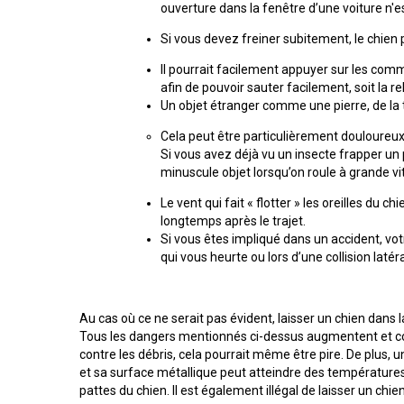
chinois
Chien
ouverture dans la fenêtre d’une voiture n'e
allemand
terrier
travail
à
Dachshund
esquimau
(à
miniature
crête
Berger
(teckel
canadien
Si vous devez freiner subitement, le chien p
Dalmatien
poil
picard
nain
long)
à
Il pourrait facilement appuyer sur les com
poil
Terrier
Coton
afin de pouvoir sauter facilement, soit la re
Cane
long)
Bouledogue
Cairn
de
Berger
Corso
Un objet étranger comme une pierre, de la t
français
Braque
Tuléar
des
allemand
Pyrénées
Cela peut être particulièrement douloureux s
(à
Dachshund
Terrier
Si vous avez déjà vu un insecte frapper 
poil
Chien
(teckel
Pinscher
tchèque
court)
Épagneul
minuscule objet lorsqu’on roule à grande vi
loup
nain
allemand
toy
Berger
Tchécoslovaque
à
anglais
Le vent qui fait « flotter » les oreilles du 
de
poil
longtemps après le trajet.
Bergame
Terrier
court)
Braque
Akita
Dandie
Si vous êtes impliqué dans un accident, vot
allemand
Doberman
japonais
Dinmont
qui vous heurte ou lors d’une collision latéra
(à
Griffon
pinscher
poil
(bruxellois)
Border
Dachshund
dur)
Colley
(teckel
Spitz
Fox-
nain
Dogue
Au cas où ce ne serait pas évident, laisser un chien dans
japonais
terrier
à
Bichon
de
Tous les dangers mentionnés ci-dessus augmentent et c
(à
poil
Pudelpointer
havanais
Bouvier
Bordeaux
poil
contre les débris, cela pourrait même être pire. De plus,
dur)
des
lisse)
et sa surface métallique peut atteindre des températures
Flandres
Keeshond
pattes du chien. Il est également illégal de laisser un ch
Retriever
Lévrier