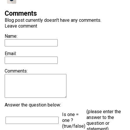
Comments
Blog post currently doesn't have any comments.
Leave comment
Name:
Email:
Comments:
Answer the question below:
(please enter the
Is one =
answer to the
one ?
question or
(true/false)
statement)