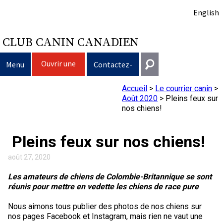
English
CLUB CANIN CANADIEN
Ouvrir une
Menu
Contactez-
session
nous
Accueil
>
Le courrier canin
>
Sélection d’un chien
Entrer en contact
Août 2020
>
Pleins feux sur
nos chiens!
Éducation du chien
Puppy List
Général
information@ckc.ca
Pleins feux sur nos chiens!
Connexion
Clubs
Décision d’acheter un chien
Propriété responsable
416-675-5511
août 27, 2020
J'ai oublié mon nom d'utilisateur
J'ai oublié mon mot de passe
Élevage
Le choix d’une race
Programme Bon voisin canin du CCC
Éducation
Création d'un club
Sans frais 1-855-364-7252
Les amateurs de chiens de Colombie-Britannique se sont
réunis pour mettre en vedette les chiens de race pure
5397 Eglinton Avenue W.
Événements
Tous les chiens
Trouver un éleveur responsable
Je veux faire tester mon chien
Assurance vétérinaire
Ressources pour les clubs
Standards de race du CCC
Bureau 101
Nous aimons tous publier des photos de nos chiens sur
Etobicoke (Ontario)
nos pages Facebook et Instagram, mais rien ne vaut une