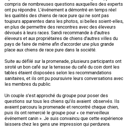
Berger anglais
Chien Ibizan
Terrier tibétain
Setter irlandais
Terrier de Norwich
Caniche (nain)
Grand bouvier suisse
Top Dogs
compris de nombreuses questions auxquelles des experts
ont pu répondre. L’événement a démontré en temps réel
les qualités des chiens de race pure qui ne sont pas
Berger polonais de plaine
Lévrier irlandais
Xoloitzcuintli (moyen)
Épagneul cocker américain
Terrier du révérend Russell
Carlin
Chien du Groenland
toujours apparentes dans les photos, si belles soient-elles,
en plus de permettre des rencontres avec des éleveurs
dévoués à leurs races. Sandi recommande à d'autres
Berger portugais
Norrbottenspets
Xoloïtzcuintli (standard)
Épagneul d’eau américain
Terrier chasseur de rat
Petit chien russe
Hovawart
éleveurs et aux propriétaires de chiens d'autres villes du
pays de faire de même afin d’accorder une plus grande
place aux chiens de race pure dans la société.
Puli
Elkhound norvégien
Épagneul bleu de Picardie
Terrier Russell
Terrier à poil soyeux
Chien d’ours de Carélie
Suite au défilé sur la promenade, plusieurs participants ont
siroté un bon café sur la terrasse du café du coin dont les
Schapendoes néerlandais
Lundehund norvégien
Épagneul breton
Schnauzer (nain)
Fox terrier miniature
Komondor
tables étaient disposées selon les recommandations
sanitaires, et ils ont pu poursuivre leurs conversations avec
Berger Shetland
Otterhound
Épagneul Clumber
Terrier écossais
Terrier de Manchester nain
Kuvasz
les membres du public.
Un couple s'est approché du groupe pour poser des
Chien d’eau espagnol
Petit basset griffon vendéen
Épagneul cocker anglais
Terrier Sealyham
Xoloitzcuintli (nain)
Leonberger
questions sur tous les chiens qu'ils avaient observés. Ils
avaient parcouru la promenade et rencontré chaque chien,
puis ils ont remercié le groupe pour « ce merveilleux
Vallhund suédois
Pharaoh Hound
Épagneul springer anglais
Terrier Skye
Terrier du Yorkshire
Mastiff
événement canin ». Je suis convaincu que cette expérience
laissera chez les gens une impression qui perdurera.