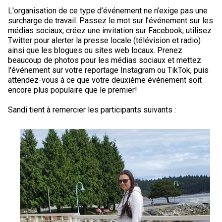
Braque de Weimar
Saint Bernard
L'organisation de ce type d’événement ne n’exige pas une
surcharge de travail. Passez le mot sur l’événement sur les
médias sociaux, créez une invitation sur Facebook, utilisez
Dogue du Tibet
Twitter pour alerter la presse locale (télévision et radio)
ainsi que les blogues ou sites web locaux. Prenez
beaucoup de photos pour les médias sociaux et mettez
Laika de lakoutie
l'événement sur votre reportage Instagram ou TikTok, puis
attendez-vous à ce que votre deuxième événement soit
encore plus populaire que le premier!
Sandi tient à remercier les participants suivants :