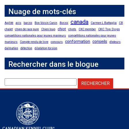
Nuage de mots-clés
canada
Agilité
avis
barzoi
Bon Voisin Canin
Borzoi
Carmen L Battaglia
CB
chiot
CKC Top Dogs
chalet
chien de race pure
Chien loup
chiots
CKC member
competitions nationales pour jeunes manieurs
compétitions nationales pour jeunes
conformation
conseils
manieurs
Compte rendu de livre
concours
d’odeurs
dalmatien
détection
dilatation-torsion
Rechercher dans le blogue