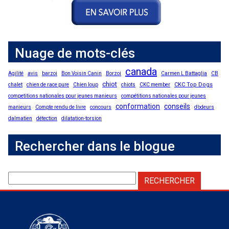
Nuage de mots-clés
canada
Agilité
avis
barzoi
Bon Voisin Canin
Borzoi
Carmen L Battaglia
CB
chiot
CKC Top Dogs
chalet
chien de race pure
Chien loup
chiots
CKC member
competitions nationales pour jeunes manieurs
compétitions nationales pour jeunes
conformation
conseils
manieurs
Compte rendu de livre
concours
d’odeurs
dalmatien
détection
dilatation-torsion
Rechercher dans le blogue