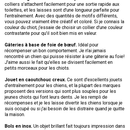
Berger anglais
Chien Ibizan
Terrier tibétain
Setter irlandais
Terrier de Norwich
Caniche (nain)
Grand bouvier suisse
Top Dogs
colliers s'attachent facilement pour une sortie rapide aux
toilettes, et les laisses sont d'une longueur parfaite pour
l’entraînement. Avec des quantités de motifs différents,
Berger polonais de plaine
Lévrier irlandais
Xoloitzcuintli (moyen)
Épagneul cocker américain
Terrier du révérend Russell
Carlin
Chien du Groenland
vous pouvez vraiment être créatif et coloré. Si je connais la
couleur du chiot, j'essaie de choisir un collier d'une couleur
contrastante pour qu'il soit bien mis en valeur.
Berger portugais
Norrbottenspets
Xoloïtzcuintli (standard)
Épagneul d’eau américain
Terrier chasseur de rat
Petit chien russe
Hovawart
Gâteries à base de foie de bœuf.
Idéal pour
récompenser un bon comportement. Je n'ai jamais
Puli
Elkhound norvégien
Épagneul bleu de Picardie
Terrier Russell
Terrier à poil soyeux
Chien d’ours de Carélie
rencontré un chien qui puisse résister à une gâterie au foie!
J'aime aussi le fait qu'elles se divisent facilement en
petits morceaux pour les chiots.
Schapendoes néerlandais
Lundehund norvégien
Épagneul breton
Schnauzer (nain)
Fox terrier miniature
Komondor
Jouet en caoutchouc creux.
Ce sont d'excellents jouets
Berger Shetland
Otterhound
Épagneul Clumber
Terrier écossais
Terrier de Manchester nain
Kuvasz
d’entraînement pour les chiens, et la plupart des marques
proposent des versions qui sont plus souples pour les
jeunes chiots qui font leurs dents. Je les rempli de
Chien d’eau espagnol
Petit basset griffon vendéen
Épagneul cocker anglais
Terrier Sealyham
Xoloitzcuintli (nain)
Leonberger
récompenses et je les laisse divertir les chiens lorsque je
suis occupé ou si j'ai besoin de les distraire quand je quitte
la maison.
Vallhund suédois
Pharaoh Hound
Épagneul springer anglais
Terrier Skye
Terrier du Yorkshire
Mastiff
Bols en inox.
Un objet brillant fait toujours impression dans