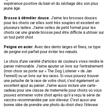
Braque de Weimar
Saint Bernard
expérience positive du bain et du séchage dès son plus
jeune âge.
Dogue du Tibet
Brosse à démêler
douce.
J'aime les brosses douces
pour les chiots car elles sont très souples et existent en
plusieurs tailles. J'aime celles de petit format pour les
Laika de lakoutie
chiots car une grande brosse peut être difficile à utiliser sur
un tout petit chiot.
Peigne en acier.
Avec des dents larges et fines, ce type
de peigne est parfait pour éviter les nœuds.
Le choix d'une variété d'articles de couleurs vives rendra le
panier mémorable. J'aime ajouter un livre sur l’entraînement
(mon choix se porte sur « The Dog Listener » de Jan
Fennell) ou un livre sur les races. Si vous pouvez trouver
une peluche de la race de votre chiot, c'est également un
excellent ajout au panier. J'aime aussi inclure une carte-
cadeau pour une classe de maternelle pour chiots où vous
pouvez emmener votre chiot après qu'il a reçu la série de
vaccins recommandée par son éleveur. C'est aussi une
bonne idée de prendre une photo du chiot chez l'éleveur