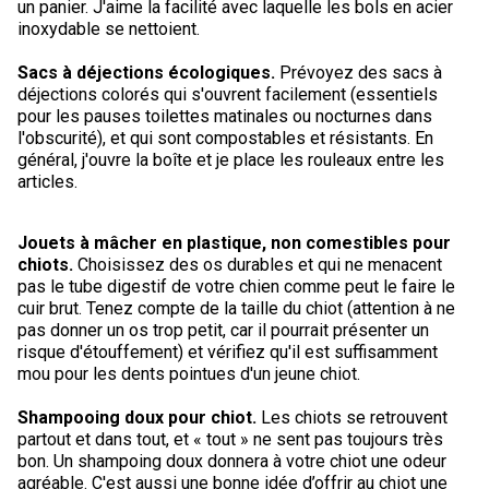
un panier. J'aime la facilité avec laquelle les bols en acier
Corgi gallois (Cardigan)
Rhodesian ridgeback
Épagneul des champs
Terrier wheaten à poil doux
Mâtin napolitain
inoxydable se nettoient.
Sacs à déjections écologiques.
Prévoyez des sacs à
Corgi gallois (Pembroke)
Lévrier persan
Épagneul français
Bull terrier du Staffordshire
Terre-Neuve
déjections colorés qui s'ouvrent facilement (essentiels
pour les pauses toilettes matinales ou nocturnes dans
Pumi
Shikoku
Épagneul d’eau irlandais
Terrier gallois
Chien d’eau portugais
l'obscurité), et qui sont compostables et résistants. En
général, j'ouvre la boîte et je place les rouleaux entre les
articles.
Lapphund suédois
Whippet
Épagneul Sussex
Terrier blanc du West Highland
Rottweiler
Jouets à mâcher en plastique, non comestibles pour
Chien nu du Pérou (Perro Sin Pelo Del Peru)
Épagneul springer gallois
Samoyède
chiots.
Choisissez des os durables et qui ne menacent
pas le tube digestif de votre chien comme peut le faire le
cuir brut. Tenez compte de la taille du chiot (attention à ne
Spinone italiano
Schnauzer (géant)
pas donner un os trop petit, car il pourrait présenter un
risque d'étouffement) et vérifiez qu'il est suffisamment
mou pour les dents pointues d'un jeune chiot.
Vizsla à poil lisse
Schnauzer (standard)
Shampooing doux pour chiot.
Les chiots se retrouvent
partout et dans tout, et « tout » ne sent pas toujours très
Vizsla à poil dur
Husky sibérien
bon. Un shampoing doux donnera à votre chiot une odeur
agréable. C'est aussi une bonne idée d’offrir au chiot une