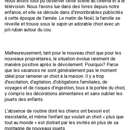
Nous avons tous pu observer cette scène au cinéma et à la
M9C 5K6
Formulaires
Chiens de berger
Je veux devenir évaluateur
Nutrition
Informations sur l'éducation
Profilage d'ADN
L’Exposition du championnat national du CCC 2026
télévision. Nous l'avons lue dans des livres depuis notre
enfance, et elle se déroule dans d'innombrables publicités
lundi à vendredi
à cette époque de l'année. Le matin de Noël, la famille se
Le courrier canin
Appenzeller sennenhund
Lévriers et chiens courants
Ressources pour les évaluateurs et les clubs
Santé
Quoi de neuf?
Programme intégré sur la santé des races
Aperçu des événements
9 h à 17 h
réveille et trouve sous le sapin un adorable chiot avec un
HNE
joli ruban autour du cou.
Adhésion au CCC
Bouvier australien
Lévrier afghan
Chiens de compagnie
Organiser un test CGN
Toilettage
FAQ
Éducation des éleveurs
Ressources éducatives
Agilité
Calendrier - événements
Adhésion Plus – sans frais
Kelpie australien
Azawakh
Chien esquimau américain (miniature)
Chiens de sport
Chien égaré
Soutien à la communauté des éleveurs
CONDITIONS D’ADMISSIBILITÉ
Concours sur le terrain pour beagles
CanuckDogs.com
Sociétés affiliées
Malheureusement, tant pour le nouveau chiot que pour les
1-855-880-6237
nouveaux propriétaires, la situation évolue rarement de
manière positive après le dévoilement. Pourquoi? Parce
Berger australien
Basenji
Chien esquimau américain (standard)
Barbet
Terriers
Stratégies en matière de santé des races
Groupe 1 - Chiens de sport
Programme de soutien aux éleveurs de Trupanion
Programme Bon voisin canin du CCC
Procédure pour enregistrer un chien au CCC
Royal Canin
Adhésion au CCC
que les vacances ne sont généralement pas le moment
Bureau des commandes
idéal pour ramener un chiot à la maison. Il y a trop
d'excitation, d'agitation, d'obligations familiales, de
1-800-250-8040
Bouvier australien courte queue
Basset Hound
Bichon frisé
Braque français (Gascogne)
Terrier airedale
Chiens nains
Programme d'ADN
Groupe 2 - Lévriers et chiens courants
Inscription à la Puppy List
Programme de poursuite sur leurre
Procédure pour un numéro d’inscription à l’événement
Répertoire des juges
BFL Canada
Jeunes manieurs
voyages et de risques d'ingestion, tous à la portée du chiot,
y compris les décorations alimentaires et sans oublier les
orderdesk@ckc.ca
jouets des enfants.
Colley barbu
Beagle
Terrier de Boston
Braque français (Pyrénées)
Terrier Nu Américain
Affenpinscher
Chiens de travail
Programme de certification des éleveurs du CCC
Groupe 3 - Chiens-de-travail
L'importation des chiens
Expositions de conformation
Top Dogs
Days Inn
L'absence de routine dont les chiens ont besoin est
inexistante, et même l'enfant qui voulait un chiot « plus que
Beauceron
Chien de St-Hubert
Bouledogue anglais
Braque d'Auvergne
Terrier américain du Staffordshire
Chien esquimau américain (nain)
Akita
Groupe 4 - Terriers
Bureau des commandes
Épreuve de chien de trait
Top Dogs 2025
Assemblée générale annuelle du CCC
Dodge
FAQ
tout au monde » est distrait par les invités en plus de sa
montagne de nouveaux jouets.
Quand puis-je m'attendre à recevoir une version PDF de mon