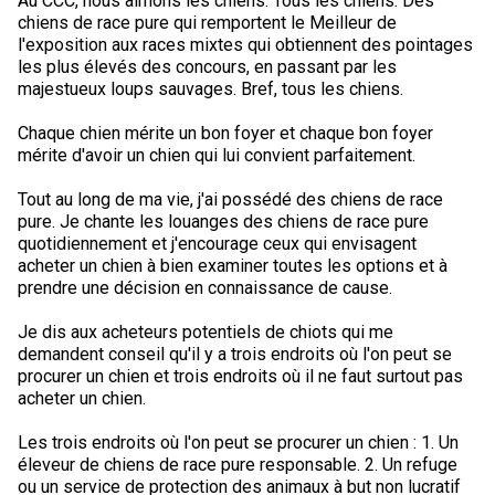
Au CCC, nous aimons les chiens. Tous les chiens. Des
M9C 5K6
Formulaires
Chiens de berger
Je veux devenir évaluateur
Nutrition
Informations sur l'éducation
Profilage d'ADN
L’Exposition du championnat national du CCC 2026
chiens de race pure qui remportent le Meilleur de
l'exposition aux races mixtes qui obtiennent des pointages
lundi à vendredi
les plus élevés des concours, en passant par les
Le courrier canin
Appenzeller sennenhund
Lévriers et chiens courants
Ressources pour les évaluateurs et les clubs
Santé
Quoi de neuf?
Programme intégré sur la santé des races
Aperçu des événements
9 h à 17 h
majestueux loups sauvages. Bref, tous les chiens.
HNE
Chaque chien mérite un bon foyer et chaque bon foyer
Adhésion au CCC
Bouvier australien
Lévrier afghan
Chiens de compagnie
Organiser un test CGN
Toilettage
FAQ
Éducation des éleveurs
Ressources éducatives
Agilité
Calendrier - événements
mérite d'avoir un chien qui lui convient parfaitement.
Adhésion Plus – sans frais
Tout au long de ma vie, j'ai possédé des chiens de race
Kelpie australien
Azawakh
Chien esquimau américain (miniature)
Chiens de sport
Chien égaré
Soutien à la communauté des éleveurs
CONDITIONS D’ADMISSIBILITÉ
Concours sur le terrain pour beagles
CanuckDogs.com
Sociétés affiliées
1-855-880-6237
pure. Je chante les louanges des chiens de race pure
quotidiennement et j'encourage ceux qui envisagent
Berger australien
Basenji
Chien esquimau américain (standard)
Barbet
Terriers
Stratégies en matière de santé des races
Groupe 1 - Chiens de sport
Programme de soutien aux éleveurs de Trupanion
Programme Bon voisin canin du CCC
Procédure pour enregistrer un chien au CCC
Royal Canin
Adhésion au CCC
acheter un chien à bien examiner toutes les options et à
Bureau des commandes
prendre une décision en connaissance de cause.
1-800-250-8040
Bouvier australien courte queue
Basset Hound
Bichon frisé
Braque français (Gascogne)
Terrier airedale
Chiens nains
Programme d'ADN
Groupe 2 - Lévriers et chiens courants
Inscription à la Puppy List
Programme de poursuite sur leurre
Procédure pour un numéro d’inscription à l’événement
Répertoire des juges
BFL Canada
Jeunes manieurs
Je dis aux acheteurs potentiels de chiots qui me
demandent conseil qu'il y a trois endroits où l'on peut se
orderdesk@ckc.ca
procurer un chien et trois endroits où il ne faut surtout pas
Colley barbu
Beagle
Terrier de Boston
Braque français (Pyrénées)
Terrier Nu Américain
Affenpinscher
Chiens de travail
Programme de certification des éleveurs du CCC
Groupe 3 - Chiens-de-travail
L'importation des chiens
Expositions de conformation
Top Dogs
Days Inn
acheter un chien.
Les trois endroits où l'on peut se procurer un chien : 1. Un
Beauceron
Chien de St-Hubert
Bouledogue anglais
Braque d'Auvergne
Terrier américain du Staffordshire
Chien esquimau américain (nain)
Akita
Groupe 4 - Terriers
Bureau des commandes
Épreuve de chien de trait
Top Dogs 2025
Assemblée générale annuelle du CCC
Dodge
FAQ
éleveur de chiens de race pure responsable. 2. Un refuge
ou un service de protection des animaux à but non lucratif
Quand puis-je m'attendre à recevoir une version PDF de mon