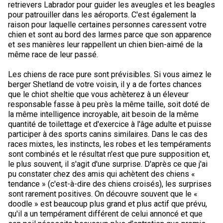
retrievers Labrador pour guider les aveugles et les beagles
Corgi gallois (Cardigan)
Rhodesian ridgeback
Épagneul des champs
Terrier wheaten à poil doux
Mâtin napolitain
pour patrouiller dans les aéroports. C'est également la
raison pour laquelle certaines personnes caressent votre
Corgi gallois (Pembroke)
Lévrier persan
Épagneul français
Bull terrier du Staffordshire
Terre-Neuve
chien et sont au bord des larmes parce que son apparence
et ses manières leur rappellent un chien bien-aimé de la
même race de leur passé.
Pumi
Shikoku
Épagneul d’eau irlandais
Terrier gallois
Chien d’eau portugais
Les chiens de race pure sont prévisibles. Si vous aimez le
berger Shetland de votre voisin, il y a de fortes chances
Lapphund suédois
Whippet
Épagneul Sussex
Terrier blanc du West Highland
Rottweiler
que le chiot sheltie que vous achèterez à un éleveur
responsable fasse à peu près la même taille, soit doté de
la même intelligence incroyable, ait besoin de la même
Chien nu du Pérou (Perro Sin Pelo Del Peru)
Épagneul springer gallois
Samoyède
quantité de toilettage et d'exercice à l'âge adulte et puisse
participer à des sports canins similaires. Dans le cas des
races mixtes, les instincts, les robes et les tempéraments
Spinone italiano
Schnauzer (géant)
sont combinés et le résultat n'est que pure supposition et,
le plus souvent, il s'agit d'une surprise. D'après ce que j'ai
Vizsla à poil lisse
Schnauzer (standard)
pu constater chez des amis qui achètent des chiens «
tendance » (c'est-à-dire des chiens croisés), les surprises
sont rarement positives. On découvre souvent que le «
Vizsla à poil dur
Husky sibérien
doodle » est beaucoup plus grand et plus actif que prévu,
qu'il a un tempérament différent de celui annoncé et que