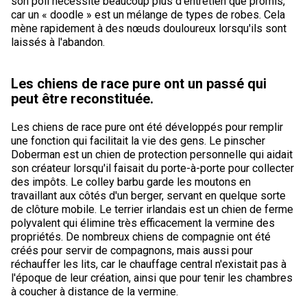
son poil nécessite beaucoup plus d'entretien que promis,
Braque de Weimar
Saint Bernard
car un « doodle » est un mélange de types de robes. Cela
mène rapidement à des nœuds douloureux lorsqu'ils sont
laissés à l'abandon.
Dogue du Tibet
Les chiens de race pure ont un passé qui
Laika de lakoutie
peut être reconstituée.
Les chiens de race pure ont été développés pour remplir
une fonction qui facilitait la vie des gens. Le pinscher
Doberman est un chien de protection personnelle qui aidait
son créateur lorsqu'il faisait du porte-à-porte pour collecter
des impôts. Le colley barbu garde les moutons en
travaillant aux côtés d'un berger, servant en quelque sorte
de clôture mobile. Le terrier irlandais est un chien de ferme
polyvalent qui élimine très efficacement la vermine des
propriétés. De nombreux chiens de compagnie ont été
créés pour servir de compagnons, mais aussi pour
réchauffer les lits, car le chauffage central n'existait pas à
l'époque de leur création, ainsi que pour tenir les chambres
à coucher à distance de la vermine.