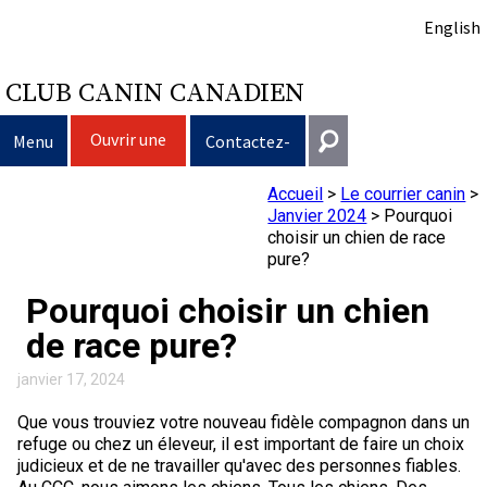
English
CLUB CANIN CANADIEN
Ouvrir une
Menu
Contactez-
session
nous
Accueil
>
Le courrier canin
>
Sélection d’un chien
Entrer en contact
Janvier 2024
>
Pourquoi
choisir un chien de race
Éducation du chien
Puppy List
pure?
Général
information@ckc.ca
Pourquoi choisir un chien
Connexion
Clubs
Décision d’acheter un chien
Propriété responsable
de race pure?
416-675-5511
J'ai oublié mon nom d'utilisateur
J'ai oublié mon mot de passe
Élevage
Le choix d’une race
Programme Bon voisin canin du CCC
Éducation
Création d'un club
janvier 17, 2024
Sans frais 1-855-364-7252
Que vous trouviez votre nouveau fidèle compagnon dans un
5397 Eglinton Avenue W.
Événements
Tous les chiens
Trouver un éleveur responsable
Je veux faire tester mon chien
Assurance vétérinaire
Ressources pour les clubs
Standards de race du CCC
refuge ou chez un éleveur, il est important de faire un choix
Bureau 101
judicieux et de ne travailler qu'avec des personnes fiables.
Etobicoke (Ontario)