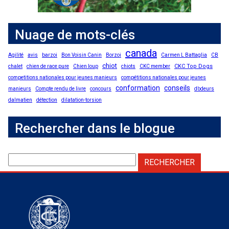
Nuage de mots-clés
canada
Agilité
avis
barzoi
Bon Voisin Canin
Borzoi
Carmen L Battaglia
CB
chiot
CKC Top Dogs
chalet
chien de race pure
Chien loup
chiots
CKC member
competitions nationales pour jeunes manieurs
compétitions nationales pour jeunes
conformation
conseils
manieurs
Compte rendu de livre
concours
d’odeurs
dalmatien
détection
dilatation-torsion
Rechercher dans le blogue