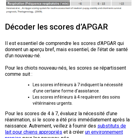
Corgi gallois (Cardigan)
Rhodesian ridgeback
Épagneul des champs
Terrier wheaten à poil doux
Mâtin napolitain
Corgi gallois (Pembroke)
Lévrier persan
Épagneul français
Bull terrier du Staffordshire
Terre-Neuve
Décoder les scores d’APGAR
Pumi
Shikoku
Épagneul d’eau irlandais
Terrier gallois
Chien d’eau portugais
Il est essentiel de comprendre les scores d’APGAR qui
donnent un aperçu bref, mais essentiel, de l’état de santé
d’un nouveau-né.
Lapphund suédois
Whippet
Épagneul Sussex
Terrier blanc du West Highland
Rottweiler
Pour les chiots nouveau-nés, les scores se répartissent
Chien nu du Pérou (Perro Sin Pelo Del Peru)
Épagneul springer gallois
Samoyède
comme suit :
Les scores inférieurs à 7 indiquent la nécessité
Spinone italiano
Schnauzer (géant)
d’une certaine forme d’assistance.
Les scores inférieurs à 4 requièrent des soins
vétérinaires urgents.
Vizsla à poil lisse
Schnauzer (standard)
Pour les scores de 4 à 7, évaluez la nécessité d’une
réanimation, si le score a été pris immédiatement après la
Vizsla à poil dur
Husky sibérien
naissance. Autrement, veillez à fournir des
substituts de
lait pour chiens appropriés
et à créer
un environnement