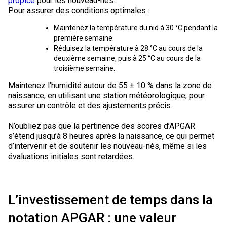
propice
pour les nouveau-nés.
Braque de Weimar
Saint Bernard
Pour assurer des conditions optimales :
Maintenez la température du nid à 30 °C pendant la
Dogue du Tibet
première semaine.
Réduisez la température à 28 °C au cours de la
deuxième semaine, puis à 25 °C au cours de la
Laika de lakoutie
troisième semaine.
Maintenez l’humidité autour de 55 ± 10 % dans la zone de
naissance, en utilisant une station météorologique, pour
assurer un contrôle et des ajustements précis.
N’oubliez pas que la pertinence des scores d’APGAR
s’étend jusqu’à 8 heures après la naissance, ce qui permet
d’intervenir et de soutenir les nouveau-nés, même si les
évaluations initiales sont retardées.
L’investissement de temps dans la
notation APGAR : une valeur