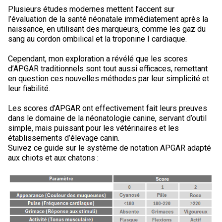
Berger anglais
Chien Ibizan
Terrier tibétain
Setter irlandais
Terrier de Norwich
Caniche (nain)
Grand bouvier suisse
Top Dogs
Plusieurs études modernes mettent l’accent sur
l’évaluation de la santé néonatale immédiatement après la
naissance, en utilisant des marqueurs, comme les gaz du
Berger polonais de plaine
Lévrier irlandais
Xoloitzcuintli (moyen)
Épagneul cocker américain
Terrier du révérend Russell
Carlin
Chien du Groenland
sang au cordon ombilical et la troponine I cardiaque.
Cependant, mon exploration a révélé que les scores
Berger portugais
Norrbottenspets
Xoloïtzcuintli (standard)
Épagneul d’eau américain
Terrier chasseur de rat
Petit chien russe
Hovawart
d’APGAR traditionnels sont tout aussi efficaces, remettant
en question ces nouvelles méthodes par leur simplicité et
leur fiabilité.
Puli
Elkhound norvégien
Épagneul bleu de Picardie
Terrier Russell
Terrier à poil soyeux
Chien d’ours de Carélie
Les scores d’APGAR ont effectivement fait leurs preuves
Schapendoes néerlandais
Lundehund norvégien
Épagneul breton
Schnauzer (nain)
Fox terrier miniature
Komondor
dans le domaine de la néonatologie canine, servant d’outil
simple, mais puissant pour les vétérinaires et les
établissements d’élevage canin.
Berger Shetland
Otterhound
Épagneul Clumber
Terrier écossais
Terrier de Manchester nain
Kuvasz
Suivez ce guide sur le système de notation APGAR adapté
aux chiots et aux chatons :
Chien d’eau espagnol
Petit basset griffon vendéen
Épagneul cocker anglais
Terrier Sealyham
Xoloitzcuintli (nain)
Leonberger
Vallhund suédois
Pharaoh Hound
Épagneul springer anglais
Terrier Skye
Terrier du Yorkshire
Mastiff